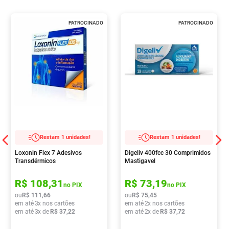
PATROCINADO
PATROCINADO
Restam 1 unidades!
Restam 1 unidades!
Loxonin Flex 7 Adesivos
Digeliv 400fcc 30 Comprimidos
Transdérmicos
Mastigavel
R$
108
,
31
R$
73
,
19
no PIX
no PIX
ou
R$
111
,
66
ou
R$
75
,
45
em até
3
x nos cartões
em até
2
x nos cartões
em até
3
x de
R$
37
,
22
em até
2
x de
R$
37
,
72