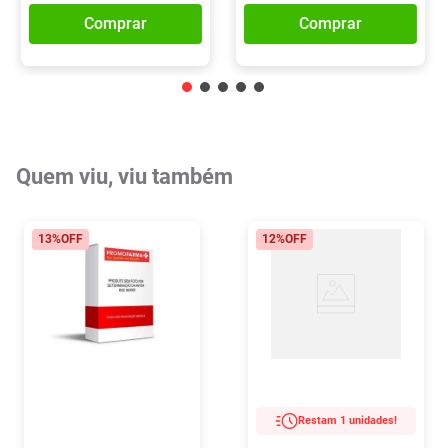
Comprar
Comprar
Quem viu, viu também
13%
OFF
12%
OFF
Restam 1 unidades!