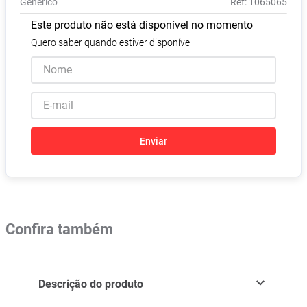
Genérico
:
1065065
Absorvente
8
º
Este produto não está disponível no momento
Vitamina D
9
º
Quero saber quando estiver disponível
Lavitan
10
º
Enviar
Confira também
Descrição do produto