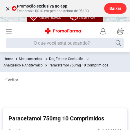
Promoção exclusiva no app
×
Baixar
Economize R$10 em pedidos acima de R$100
O que você está buscando?
Medicamentos
Dor, Febre e Contusão
Termos mais buscados
Analgésico e Antitérmico
Paracetamol 750mg 10 Comprimidos
Fralda
1
º
Voltar
Medley
2
º
Lenço Umedecido
3
º
Fralda Xg
4
º
Fralda G
5
º
Paracetamol 750mg 10 Comprimidos
Shampoo
6
º
Desodorante
7
º