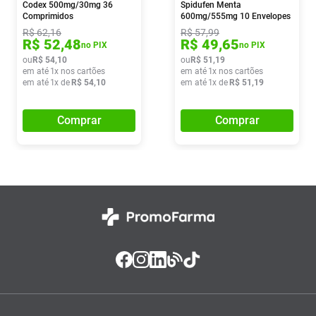
Codex 500mg/30mg 36
Spidufen Menta
Comprimidos
600mg/555mg 10 Envelopes
De 3g
R$
62
,
16
R$
57
,
99
R$
52
,
48
R$
49
,
65
no PIX
no PIX
ou
R$
54
,
10
ou
R$
51
,
19
em até
1
x nos cartões
em até
1
x nos cartões
em até
1
x de
R$
54
,
10
em até
1
x de
R$
51
,
19
Comprar
Comprar