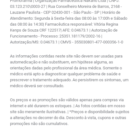
Promofarma | Organização Farmacêutica Nakano Ltda | CNPJ:
03.123.210\0003-27 | Rua Conselheiro Moreira de Barros, 2168 -
Lauzane Paulista - CEP 02430-001 - São Paulo - SP | Horário de
Atendimento: Segunda à Sexta-feira das 08:00 às 17:00h e Sábado
das 08:00 às 14:30| Farmacêutica responsável: Vitória Regina
Kenps de Souza CRF 122517| AFE: 0.04673.1 | Autorização de
Funcionamento - Processo: 25351.181179/2002-16 |
Autorização/MS: 0.04673.1 | CMVS - 355030801-477-000356-1-0
As informações contidas neste site não devem ser usadas para
automedicação e não substituem, em hipótese alguma, as
orientações dadas pelo profissional da área médica. Somente o
médico está apto a diagnosticar qualquer problema de saúde e
prescrever o tratamento adequado. Ao persistirem os sintomas, um
médico deverá ser consultado.
Os preços e as promoções são válidos apenas para compras via
internet e até durarem os estoques. | As fotos contidas em nosso
site são meramente ilustrativas. | *Preços e disponibilidade sujeitos
a alterações no decorrer do dia. Desconto à vista, cupons e outras
promoções não são cumulativos.