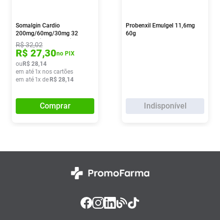
Somalgin Cardio
Probenxil Emulgel 11,6mg
200mg/60mg/30mg 32
60g
Comprimidos Revestidos
R$
32
,
02
R$
27
,
30
no PIX
ou
R$
28
,
14
em até
1
x nos cartões
em até
1
x de
R$
28
,
14
Comprar
Indisponível