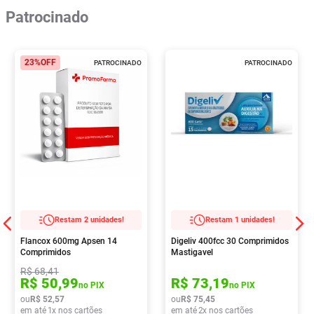
Patrocinado
23%
OFF
PATROCINADO
PATROCINADO
Restam 2 unidades!
Restam 1 unidades!
Flancox 600mg Apsen 14
Digeliv 400fcc 30 Comprimidos
Comprimidos
Mastigavel
R$
68
,
41
R$
50
,
99
R$
73
,
19
no PIX
no PIX
ou
R$
52
,
57
ou
R$
75
,
45
em até
1
x nos cartões
em até
2
x nos cartões