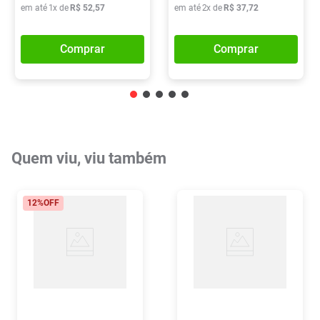
em até
1
x de
R$
52
,
57
em até
2
x de
R$
37
,
72
Comprar
Comprar
Quem viu, viu também
12%
OFF