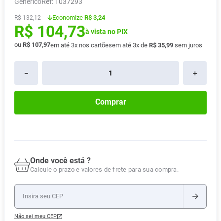
Genérico
:
1037293
Pampers Confort Sec
8
º
Economize
R$ 3,24
R$
132
,
12
R$
104
,
73
Vitamina D
9
º
à vista no PIX
Soro Fisiológico
10
º
ou
R$
107
,
97
em até
3
x nos cartões
em até
3
x de
R$
35
,
99
sem juros
－
＋
Comprar
Onde você está ?
Calcule o prazo e valores de frete para sua compra.
Não sei meu CEP