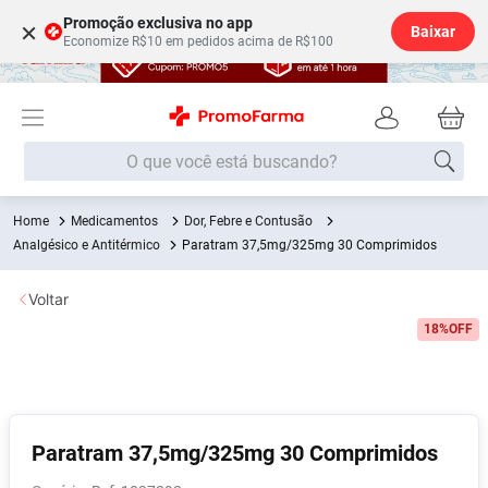
Promoção exclusiva no app
×
Baixar
Economize R$10 em pedidos acima de R$100
O que você está buscando?
Medicamentos
Dor, Febre e Contusão
Termos mais buscados
Analgésico e Antitérmico
Paratram 37,5mg/325mg 30 Comprimidos
Fralda
1
º
Voltar
Lenço Umedecido
2
º
18%
OFF
Medley
3
º
Fralda Xg
4
º
Fralda G
5
º
Desodorante
6
º
Paratram 37,5mg/325mg 30 Comprimidos
Shampoo
7
º