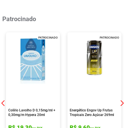
Patrocinado
PATROCINADO
PATROCINADO
Colírio Lavolho D 0,15mg/ml +
Energético Engov Up Frutas
0,30mg/m Hypera 20ml
Tropicais Zero Açúcar 269ml
R$
19
,
30
R$
9
,
60