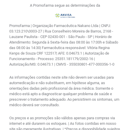
A Promofarma segue as determinações da
Promofarma | Organização Farmacêutica Nakano Ltda | CNPJ:
03.123.210\0003-27 | Rua Conselheiro Moreira de Barros, 2168 -
Lauzane Paulista - CEP 02430-001 - São Paulo - SP | Horário de
Atendimento: Segunda à Sexta-feira das 08:00 às 17:00h e Sábado
das 08:00 às 14:30| Farmacêutica responsável: Vitória Regina
Kenps de Souza CRF 122517| AFE: 0.04673.1 | Autorização de
Funcionamento - Processo: 25351.181179/2002-16 |
Autorização/MS: 0.04673.1 | CMVS - 355030801-477-000356-1-0
As informações contidas neste site não devem ser usadas para
automedicação e não substituem, em hipótese alguma, as
orientações dadas pelo profissional da área médica. Somente o
médico está apto a diagnosticar qualquer problema de saúde e
prescrever o tratamento adequado. Ao persistirem os sintomas, um
médico deverá ser consultado.
Os preços e as promoções são válidos apenas para compras via
internet e até durarem os estoques. | As fotos contidas em nosso
site são meramente ilustrativas. | *Preços e disponibilidade sujeitos