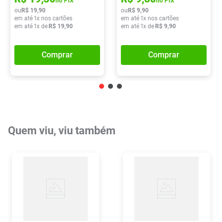
no PIX
no PIX
ou
R$
19
,
90
ou
R$
9
,
90
em até
1
x nos cartões
em até
1
x nos cartões
em até
1
x de
R$
19
,
90
em até
1
x de
R$
9
,
90
Comprar
Comprar
Quem viu, viu também