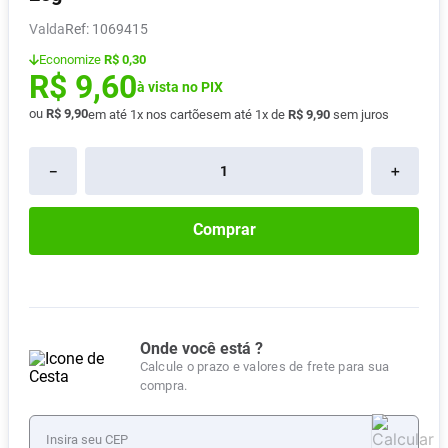
Absorvente
8
º
Valda
:
1069415
Lavitan
9
º
Economize
R$ 0,30
R$
9
,
60
Vitamina D
à vista no PIX
10
º
ou
R$
9
,
90
em até
1
x nos cartões
em até
1
x de
R$
9
,
90
sem juros
－
＋
Comprar
Onde você está ?
Calcule o prazo e valores de frete para sua
compra.