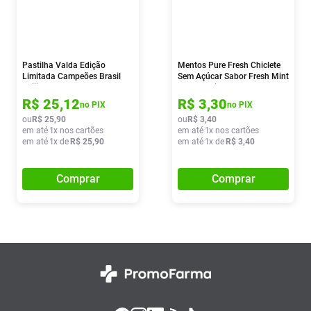
Pastilha Valda Edição
Mentos Pure Fresh Chiclete
Limitada Campeões Brasil
Sem Açúcar Sabor Fresh Mint
Beijinho 50g
Com 5 Unidades
R$
25
,
12
R$
3
,
30
no PIX
no PIX
ou
R$
25
,
90
ou
R$
3
,
40
em até
1
x nos cartões
em até
1
x nos cartões
em até
1
x de
R$
25
,
90
em até
1
x de
R$
3
,
40
Comprar
Comprar