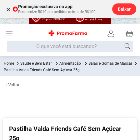
Promoção exclusiva no app
×
Baixar
Economize R$10 em pedidos acima de R$100
O que você está buscando?
Saúde e Bem Estar
Alimentação
Balas e Gomas de Mascar
Termos mais buscados
Pastilha Valda Friends Café Sem Açúcar 25g
Fralda
1
º
Voltar
Medley
2
º
Lenço Umedecido
3
º
Fralda Xg
4
º
Fralda G
5
º
Shampoo
6
º
Pastilha Valda Friends Café Sem Açúcar
25g
Desodorante
7
º