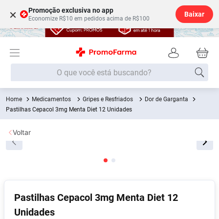
Promoção exclusiva no app
×
Baixar
Economize R$10 em pedidos acima de R$100
O que você está buscando?
Medicamentos
Gripes e Resfriados
Dor de Garganta
Termos mais buscados
Pastilhas Cepacol 3mg Menta Diet 12 Unidades
Fralda
1
º
Voltar
Lenço Umedecido
2
º
Medley
3
º
Fralda Xg
4
º
Fralda G
5
º
Pastilhas Cepacol 3mg Menta Diet 12
Desodorante
6
º
Unidades
Shampoo
7
º