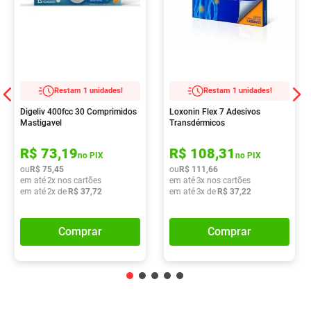
Restam 1 unidades!
Restam 1 unidades!
Digeliv 400fcc 30 Comprimidos
Loxonin Flex 7 Adesivos
Mastigavel
Transdérmicos
R$
73
,
19
R$
108
,
31
no PIX
no PIX
ou
R$
75
,
45
ou
R$
111
,
66
em até
2
x nos cartões
em até
3
x nos cartões
em até
2
x de
R$
37
,
72
em até
3
x de
R$
37
,
22
Comprar
Comprar