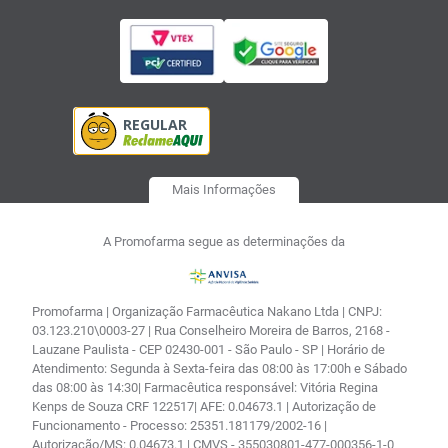
Mais Informações
A Promofarma segue as determinações da
Promofarma | Organização Farmacêutica Nakano Ltda | CNPJ:
03.123.210\0003-27 | Rua Conselheiro Moreira de Barros, 2168 -
Lauzane Paulista - CEP 02430-001 - São Paulo - SP | Horário de
Atendimento: Segunda à Sexta-feira das 08:00 às 17:00h e Sábado
das 08:00 às 14:30| Farmacêutica responsável: Vitória Regina
Kenps de Souza CRF 122517| AFE: 0.04673.1 | Autorização de
Funcionamento - Processo: 25351.181179/2002-16 |
Autorização/MS: 0.04673.1 | CMVS - 355030801-477-000356-1-0