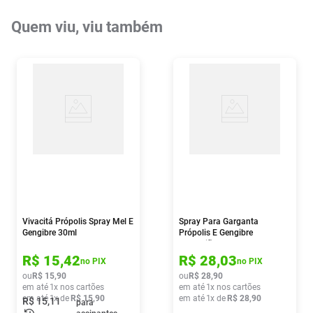
Quem viu, viu também
Vivacitá Própolis Spray Mel E
Spray Para Garganta
Gengibre 30ml
Própolis E Gengibre
Melagrião Sabor Menta 30ml
R$
15
,
42
R$
28
,
03
no PIX
no PIX
ou
R$
15
,
90
ou
R$
28
,
90
em até
1
x nos cartões
em até
1
x nos cartões
em até
1
x de
R$
15
,
90
em até
1
x de
R$
28
,
90
R$
15
,
11
para