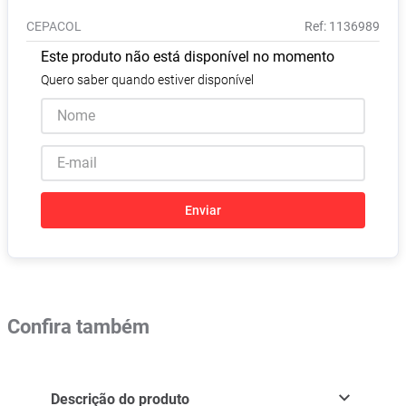
Absorvente
8
º
CEPACOL
:
1136989
Pampers Confort Sec
9
º
Este produto não está disponível no momento
Lavitan
10
º
Quero saber quando estiver disponível
Enviar
Confira também
Descrição do produto