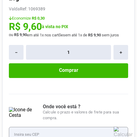
Absorvente
8
º
Valda
:
1069389
Lavitan
9
º
Economize
R$ 0,30
R$
9
,
60
Vitamina D
à vista no PIX
10
º
ou
R$
9
,
90
em até
1
x nos cartões
em até
1
x de
R$
9
,
90
sem juros
－
＋
Comprar
Onde você está ?
Calcule o prazo e valores de frete para sua
compra.