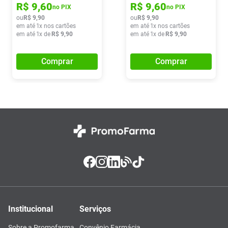
R$
9
,
60
R$
9
,
60
no PIX
no PIX
ou
R$
9
,
90
ou
R$
9
,
90
em até
1
x nos cartões
em até
1
x nos cartões
em até
1
x de
R$
9
,
90
em até
1
x de
R$
9
,
90
Comprar
Comprar
Institucional
Serviços
Sobre a Promofarma
Convênio Farmácia