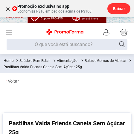
Promoção exclusiva no app
×
Baixar
Economize R$10 em pedidos acima de R$100
O que você está buscando?
Saúde e Bem Estar
Alimentação
Balas e Gomas de Mascar
Termos mais buscados
Pastilhas Valda Friends Canela Sem Açúcar 25g
Fralda
1
º
Voltar
Medley
2
º
Lenço Umedecido
3
º
Fralda Xg
4
º
Fralda G
5
º
Shampoo
6
º
Pastilhas Valda Friends Canela Sem Açúcar
25g
Desodorante
7
º