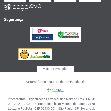
Segurança
Mais Informações
A Promofarma segue as determinações da
Promofarma | Organização Farmacêutica Nakano Ltda | CNPJ:
03.123.210\0003-27 | Rua Conselheiro Moreira de Barros, 2168 -
Lauzane Paulista - CEP 02430-001 - São Paulo - SP | Horário de