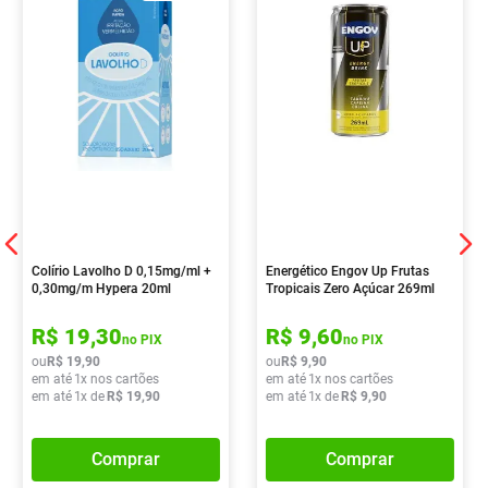
Colírio Lavolho D 0,15mg/ml +
Energético Engov Up Frutas
0,30mg/m Hypera 20ml
Tropicais Zero Açúcar 269ml
R$
19
,
30
R$
9
,
60
no PIX
no PIX
ou
R$
19
,
90
ou
R$
9
,
90
em até
1
x nos cartões
em até
1
x nos cartões
em até
1
x de
R$
19
,
90
em até
1
x de
R$
9
,
90
Comprar
Comprar