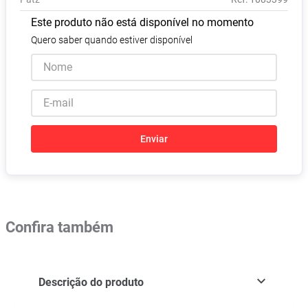
Absorvente
8
º
Este produto não está disponível no momento
Vitamina D
9
º
Quero saber quando estiver disponível
Lavitan
10
º
Enviar
Confira também
Descrição do produto