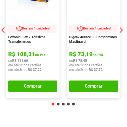
Restam 1 unidades!
Restam 1 unidades!
Loxonin Flex 7 Adesivos
Digeliv 400fcc 30 Comprimidos
Transdérmicos
Mastigavel
R$
108
,
31
R$
73
,
19
no PIX
no PIX
ou
R$
111
,
66
ou
R$
75
,
45
em até
3
x nos cartões
em até
2
x nos cartões
em até
3
x de
R$
37
,
22
em até
2
x de
R$
37
,
72
Comprar
Comprar