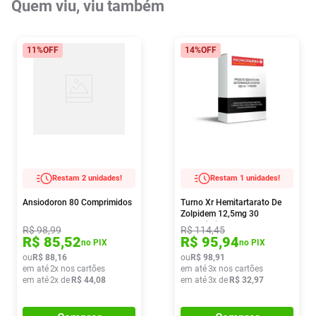
Quem viu, viu também
11%
OFF
14%
OFF
Restam 2 unidades!
Restam 1 unidades!
Ansiodoron 80 Comprimidos
Turno Xr Hemitartarato De
Zolpidem 12,5mg 30
Comprimidos
R$
98
,
99
R$
114
,
45
R$
85
,
52
R$
95
,
94
no PIX
no PIX
ou
R$
88
,
16
ou
R$
98
,
91
em até
2
x nos cartões
em até
3
x nos cartões
em até
2
x de
R$
44
,
08
em até
3
x de
R$
32
,
97