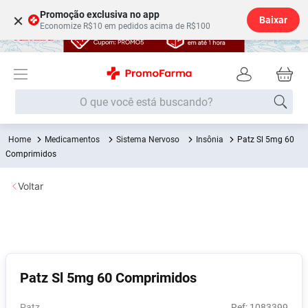
Promoção exclusiva no app
×
Baixar
Economize R$10 em pedidos acima de R$100
O que você está buscando?
Medicamentos
Sistema Nervoso
Insônia
Patz Sl 5mg 60
Termos mais buscados
Comprimidos
Fralda
1
º
Voltar
Medley
2
º
Lenço Umedecido
3
º
Fralda Xg
4
º
Fralda G
5
º
Patz Sl 5mg 60 Comprimidos
Shampoo
6
º
Desodorante
7
º
Patz
:
1083399