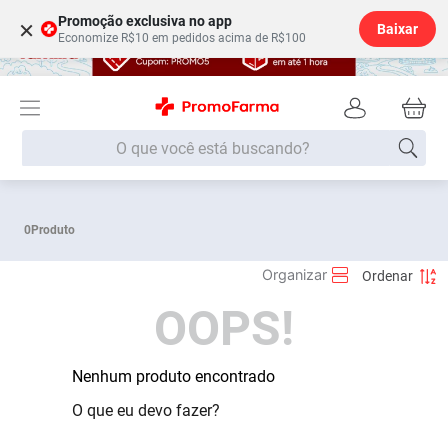
Promoção exclusiva no app
×
Baixar
Economize R$10 em pedidos acima de R$100
O que você está buscando?
Termos mais buscados
0
Produto
Fralda
1
º
Lenço Umedecido
2
º
OOPS!
Medley
3
º
Fralda Xg
4
º
Fralda G
Nenhum produto encontrado
5
º
Desodorante
6
º
O que eu devo fazer?
Shampoo
7
º