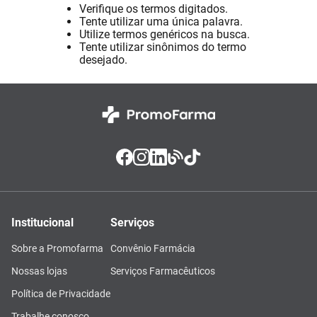
Verifique os termos digitados.
Absorvente
8
º
Tente utilizar uma única palavra.
Utilize termos genéricos na busca.
Pampers Confort Sec
9
º
Tente utilizar sinônimos do termo
desejado.
Lavitan
10
º
Institucional
Serviços
Sobre a Promofarma
Convênio Farmácia
Nossas lojas
Serviços Farmacêuticos
Política de Privacidade
Trabalhe conosco