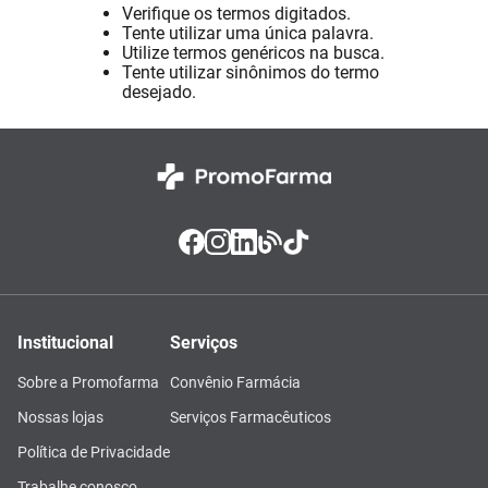
Verifique os termos digitados.
Absorvente
8
º
Tente utilizar uma única palavra.
Utilize termos genéricos na busca.
Lavitan
9
º
Tente utilizar sinônimos do termo
desejado.
Vitamina D
10
º
Institucional
Serviços
Sobre a Promofarma
Convênio Farmácia
Nossas lojas
Serviços Farmacêuticos
Política de Privacidade
Trabalhe conosco