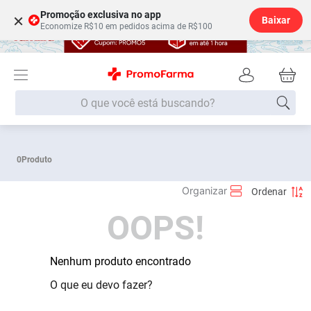
Promoção exclusiva no app
×
Baixar
Economize R$10 em pedidos acima de R$100
O que você está buscando?
Termos mais buscados
0
Produto
Fralda
1
º
Medley
2
º
OOPS!
Lenço Umedecido
3
º
Fralda Xg
4
º
Fralda G
Nenhum produto encontrado
5
º
Shampoo
6
º
O que eu devo fazer?
Desodorante
7
º