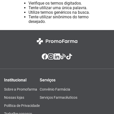
Verifique os termos digitados.
Absorvente
8
º
Tente utilizar uma única palavra.
Utilize termos genéricos na busca.
Vitamina D
9
º
Tente utilizar sinônimos do termo
desejado.
Lavitan
10
º
Institucional
Serviços
Sobre a Promofarma
Convênio Farmácia
Nossas lojas
Serviços Farmacêuticos
Política de Privacidade
Trabalhe conosco