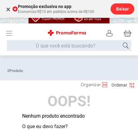
Promoção exclusiva no app
×
Baixar
Economize R$10 em pedidos acima de R$100
O que você está buscando?
Termos mais buscados
0
Produto
Fralda
1
º
Medley
2
º
OOPS!
Lenço Umedecido
3
º
Fralda Xg
4
º
Fralda G
Nenhum produto encontrado
5
º
Shampoo
6
º
O que eu devo fazer?
Desodorante
7
º