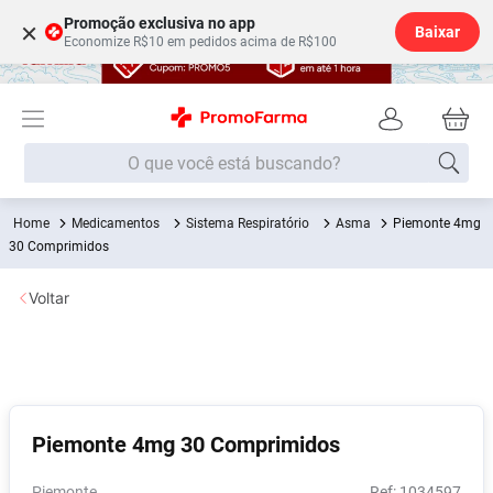
Promoção exclusiva no app
×
Baixar
Economize R$10 em pedidos acima de R$100
O que você está buscando?
Medicamentos
Sistema Respiratório
Asma
Piemonte 4mg
Termos mais buscados
30 Comprimidos
Fralda
1
º
Voltar
Medley
2
º
Lenço Umedecido
3
º
Fralda Xg
4
º
Fralda G
5
º
Piemonte 4mg 30 Comprimidos
Shampoo
6
º
Desodorante
7
º
Piemonte
:
1034597