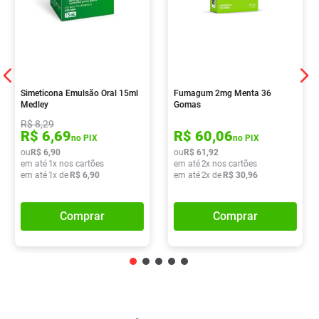
Simeticona Emulsão Oral 15ml
Fumagum 2mg Menta 36
Medley
Gomas
R$
8
,
29
R$
6
,
69
R$
60
,
06
no PIX
no PIX
ou
R$
6
,
90
ou
R$
61
,
92
em até
1
x nos cartões
em até
2
x nos cartões
em até
1
x de
R$
6
,
90
em até
2
x de
R$
30
,
96
Comprar
Comprar