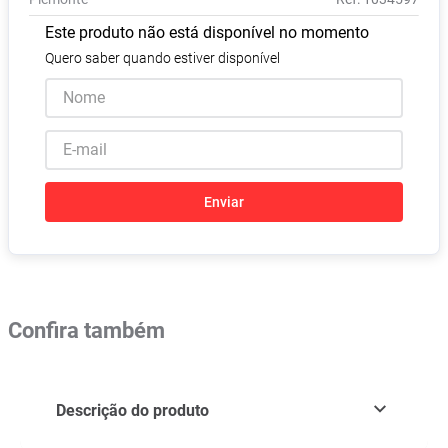
Absorvente
8
º
Este produto não está disponível no momento
Vitamina D
9
º
Quero saber quando estiver disponível
Lavitan
10
º
Enviar
Confira também
Descrição do produto