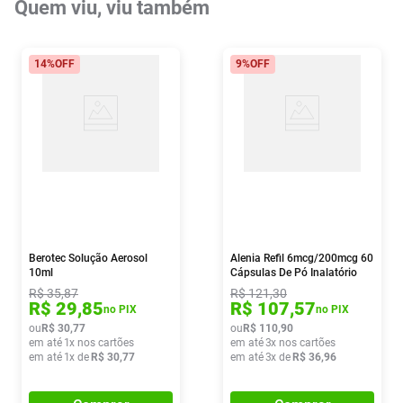
Quem viu, viu também
14%
OFF
9%
OFF
Berotec Solução Aerosol
Alenia Refil 6mcg/200mcg 60
10ml
Cápsulas De Pó Inalatório
R$
35
,
87
R$
121
,
30
R$
29
,
85
R$
107
,
57
no PIX
no PIX
ou
R$
30
,
77
ou
R$
110
,
90
em até
1
x nos cartões
em até
3
x nos cartões
em até
1
x de
R$
30
,
77
em até
3
x de
R$
36
,
96