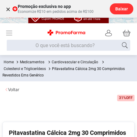
Promoção exclusiva no app
×
Baixar
Economize R$10 em pedidos acima de R$100
O que você está buscando?
Medicamentos
Cardiovascular e Circulação
Termos mais buscados
Colesterol e Triglicerídeos
Pitavastatina Cálcica 2mg 30 Comprimidos
Fralda
Revestidos Ems Genérico
1
º
Medley
2
º
Voltar
Lenço Umedecido
3
º
31%
OFF
Fralda Xg
4
º
Fralda G
5
º
Shampoo
6
º
Pitavastatina Cálcica 2mg 30 Comprimidos
Desodorante
7
º