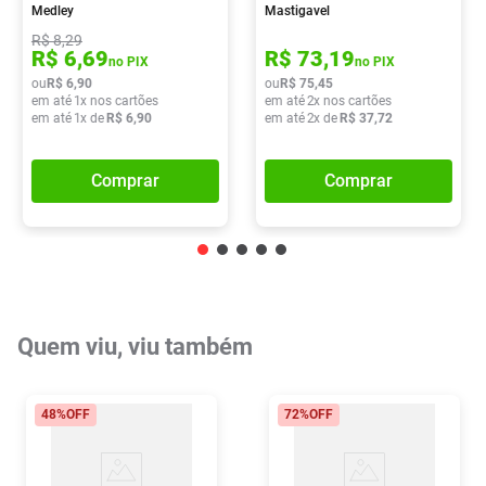
Medley
Mastigavel
R$
8
,
29
R$
6
,
69
R$
73
,
19
no PIX
no PIX
ou
R$
6
,
90
ou
R$
75
,
45
em até
1
x nos cartões
em até
2
x nos cartões
em até
1
x de
R$
6
,
90
em até
2
x de
R$
37
,
72
Comprar
Comprar
Quem viu, viu também
48%
OFF
72%
OFF