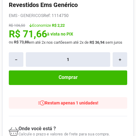
Revestidos Ems Genérico
Absorvente
8
º
EMS - GENERICOS
:
1114750
Lavitan
9
º
Economize
R$ 2,22
R$
106
,
50
Vitamina D
10
º
R$
71
,
66
à vista no PIX
ou
R$
73
,
88
em até
2
x nos cartões
em até
2
x de
R$
36
,
94
sem juros
－
＋
Comprar
Restam apenas 1 unidades!
Onde você está ?
Calcule o prazo e valores de frete para sua compra.