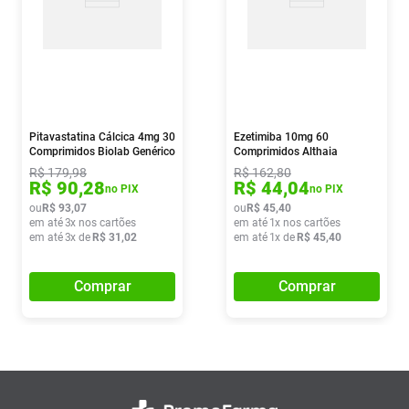
Pitavastatina Cálcica 4mg 30
Ezetimiba 10mg 60
Comprimidos Biolab Genérico
Comprimidos Althaia
R$
179
,
98
R$
162
,
80
R$
90
,
28
R$
44
,
04
no PIX
no PIX
ou
R$
93
,
07
ou
R$
45
,
40
em até
3
x nos cartões
em até
1
x nos cartões
em até
3
x de
R$
31
,
02
em até
1
x de
R$
45
,
40
Comprar
Comprar