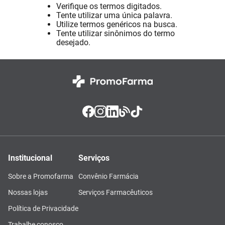
Verifique os termos digitados.
Absorvente
8
º
Tente utilizar uma única palavra.
Utilize termos genéricos na busca.
Vitamina D
9
º
Tente utilizar sinônimos do termo
desejado.
Lavitan
10
º
Institucional
Serviços
Sobre a Promofarma
Convênio Farmácia
Nossas lojas
Serviços Farmacêuticos
Política de Privacidade
Trabalhe conosco