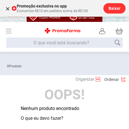
Promoção exclusiva no app
×
Baixar
Economize R$10 em pedidos acima de R$100
O que você está buscando?
Termos mais buscados
0
Produto
Fralda
1
º
Medley
2
º
OOPS!
Lenço Umedecido
3
º
Fralda Xg
4
º
Fralda G
Nenhum produto encontrado
5
º
Shampoo
6
º
O que eu devo fazer?
Desodorante
7
º