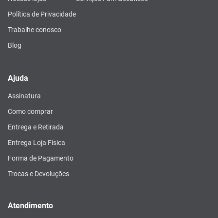
Vitamina D
8
º
Política de Privacidade
Absorvente
9
º
Trabalhe conosco
Lavitan
10
º
Blog
Ajuda
Assinatura
Como comprar
Entrega e Retirada
Entrega Loja Física
Forma de Pagamento
Trocas e Devoluções
Atendimento