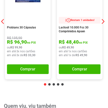
Restam 1 unidades!
Probians 30 Cápsulas
Lactosil 10.000 Fcc 30
Comprimidos Apsen
R$
135
,
90
R$
96
,
90
R$
48
,
40
no PIX
no PIX
ou
R$
99
,
90
ou
R$
49
,
90
em até
3
x nos cartões
em até
1
x nos cartões
em até
3
x de
R$
33
,
30
em até
1
x de
R$
49
,
90
Comprar
Comprar
Quem viu, viu também