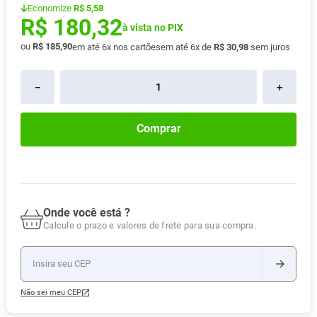
Economize
R$ 5,58
Pampers Confort Sec
8
º
R$
180
,
32
à vista no PIX
Vitamina D
9
º
ou
R$
185
,
90
em até
6
x nos cartões
em até
6
x de
R$
30
,
98
sem juros
Soro Fisiológico
10
º
－
＋
Comprar
Onde você está ?
Calcule o prazo e valores de frete para sua compra.
Não sei meu CEP