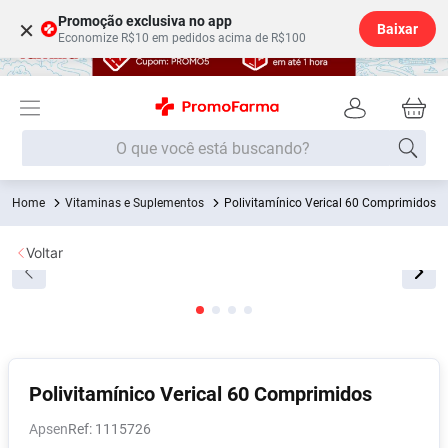
Promoção exclusiva no app
×
Baixar
Economize R$10 em pedidos acima de R$100
O que você está buscando?
Vitaminas e Suplementos
Polivitamínico Verical 60 Comprimidos
Termos mais buscados
Fralda
1
º
Voltar
Lenço Umedecido
2
º
Medley
3
º
Fralda Xg
4
º
Fralda G
5
º
Polivitamínico Verical 60 Comprimidos
Desodorante
6
º
Apsen
:
1115726
Shampoo
7
º