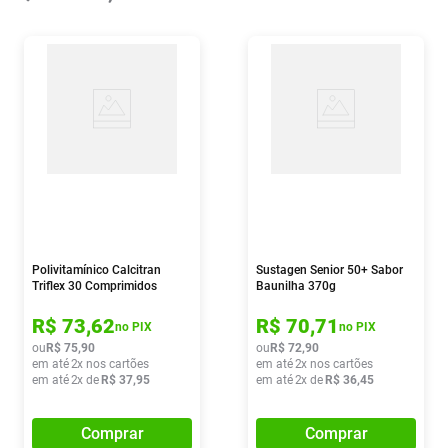
Polivitamínico Calcitran
Sustagen Senior 50+ Sabor
Triflex 30 Comprimidos
Baunilha 370g
R$
73
,
62
R$
70
,
71
no PIX
no PIX
ou
R$
75
,
90
ou
R$
72
,
90
em até
2
x nos cartões
em até
2
x nos cartões
em até
2
x de
R$
37
,
95
em até
2
x de
R$
36
,
45
Comprar
Comprar