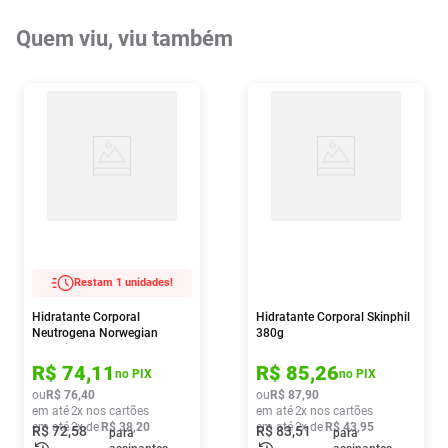
Quem viu, viu também
Restam 1 unidades!
Hidratante Corporal
Hidratante Corporal Skinphil
Neutrogena Norwegian
380g
Intensivo 200ml
R$
74
,
11
R$
85
,
26
no PIX
no PIX
ou
R$
76
,
40
ou
R$
87
,
90
em até
2
x nos cartões
em até
2
x nos cartões
em até
2
x de
R$
38
,
20
em até
2
x de
R$
43
,
95
R$
72
,
58
R$
83
,
51
para
para