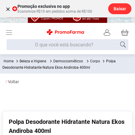
Promoção exclusiva no app
×
Baixar
Economize R$10 em pedidos acima de R$100
O que você está buscando?
Beleza e Higiene
Dermocosméticos
Corpo
Polpa
Termos mais buscados
Desodorante Hidratante Natura Ekos Andiroba 400ml
Fralda
1
º
Voltar
Medley
2
º
Lenço Umedecido
3
º
Fralda Xg
4
º
Fralda G
5
º
Polpa Desodorante Hidratante Natura Ekos
Shampoo
6
º
Andiroba 400ml
Desodorante
7
º