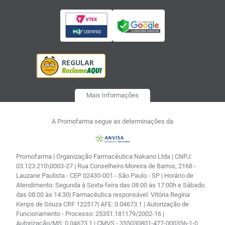
Mais Informações
A Promofarma segue as determinações da
Promofarma | Organização Farmacêutica Nakano Ltda | CNPJ:
03.123.210\0003-27 | Rua Conselheiro Moreira de Barros, 2168 -
Lauzane Paulista - CEP 02430-001 - São Paulo - SP | Horário de
Atendimento: Segunda à Sexta-feira das 08:00 às 17:00h e Sábado
das 08:00 às 14:30| Farmacêutica responsável: Vitória Regina
Kenps de Souza CRF 122517| AFE: 0.04673.1 | Autorização de
Funcionamento - Processo: 25351.181179/2002-16 |
Autorização/MS: 0.04673.1 | CMVS - 355030801-477-000356-1-0