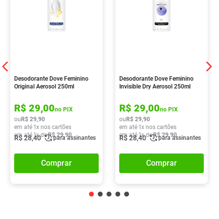
Desodorante Dove Feminino
Desodorante Dove Feminino
Original Aerosol 250ml
Invisible Dry Aerosol 250ml
R$
29
,
00
R$
29
,
00
no PIX
no PIX
ou
R$
29
,
90
ou
R$
29
,
90
em até
1
x nos cartões
em até
1
x nos cartões
em até
1
x de
R$
29
,
90
em até
1
x de
R$
29
,
90
R$
28
,
40
R$
28
,
40
para assinantes
para assinantes
Comprar
Comprar