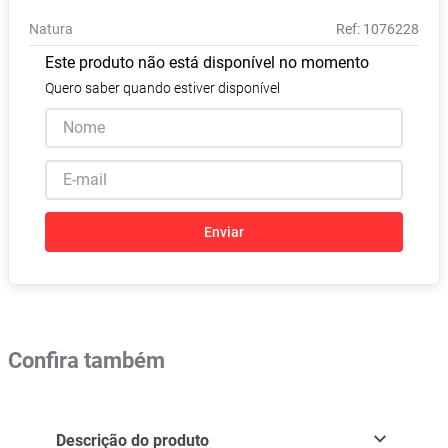
Absorvente
8
º
Natura
:
1076228
Lavitan
9
º
Este produto não está disponível no momento
Vitamina D
10
º
Quero saber quando estiver disponível
Enviar
Confira também
Descrição do produto