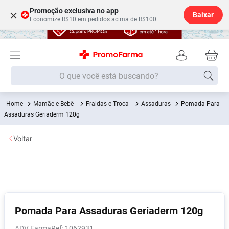
Promoção exclusiva no app
×
Baixar
Economize R$10 em pedidos acima de R$100
O que você está buscando?
Mamãe e Bebê
Fraldas e Troca
Assaduras
Pomada Para
Termos mais buscados
Assaduras Geriaderm 120g
Fralda
1
º
Voltar
Lenço Umedecido
2
º
Medley
3
º
Fralda Xg
4
º
Fralda G
5
º
Desodorante
6
º
Pomada Para Assaduras Geriaderm 120g
Shampoo
7
º
ADV Farma
:
1062931