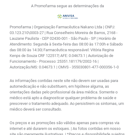
A Promofarma segue as determinações da
Promofarma | Organização Farmacêutica Nakano Ltda | CNPJ:
03.123.210\0003-27 | Rua Conselheiro Moreira de Barros, 2168 -
Lauzane Paulista - CEP 02430-001 - São Paulo - SP | Horário de
Atendimento: Segunda à Sexta-feira das 08:00 às 17:00h e Sábado
das 08:00 às 14:30| Farmacêutica responsável: Vitória Regina
Kenps de Souza CRF 122517| AFE: 0.04673.1 | Autorização de
Funcionamento - Processo: 25351.181179/2002-16 |
Autorização/MS: 0.04673.1 | CMVS - 355030801-477-000356-1-0
As informações contidas neste site não devem ser usadas para
automedicação e não substituem, em hipótese alguma, as
orientações dadas pelo profissional da área médica. Somente o
médico está apto a diagnosticar qualquer problema de saúde e
prescrever o tratamento adequado. Ao persistirem os sintomas, um
médico deverá ser consultado.
Os preços e as promoções são válidos apenas para compras via
internet e até durarem os estoques. | As fotos contidas em nosso
site são meramente ilustrativas. | *Preços e disponibilidade sujeitos