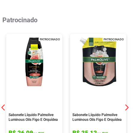
Patrocinado
PATROCINADO
PATROCINADO
Sabonete Líquido Palmolive
Sabonete Líquido Palmolive
Luminous Oils Figo E Orquídea
Luminous Oils Figo E Orquídea
Branca 650ml
Branca 900ml
R$
26
,
09
R$
25
,
12