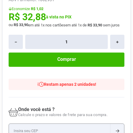
Absorvente
8
º
Economize
R$ 1,02
R$
32
,
88
Pampers Confort Sec
9
º
à vista no PIX
ou
R$
33
,
90
em até
1
x nos cartões
em até
1
x de
R$
33
,
90
sem juros
Lavitan
10
º
－
＋
Comprar
Restam apenas 2 unidades!
Onde você está ?
Calcule o prazo e valores de frete para sua compra.