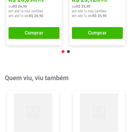
no PIX
no PIX
ou
R$
26
,
90
ou
R$
25
,
90
em até
1
x nos cartões
em até
1
x nos cartões
em até
1
x de
R$
26
,
90
em até
1
x de
R$
25
,
90
Comprar
Comprar
Quem viu, viu também