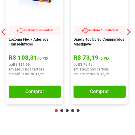
Restam 1 unidades!
Restam 1 unidades!
Loxonin Flex 7 Adesivos
Digeliv 400fcc 30 Comprimidos
Transdérmicos
Mastigavel
R$
108
,
31
R$
73
,
19
no PIX
no PIX
ou
R$
111
,
66
ou
R$
75
,
45
em até
3
x nos cartões
em até
2
x nos cartões
em até
3
x de
R$
37
,
22
em até
2
x de
R$
37
,
72
Comprar
Comprar