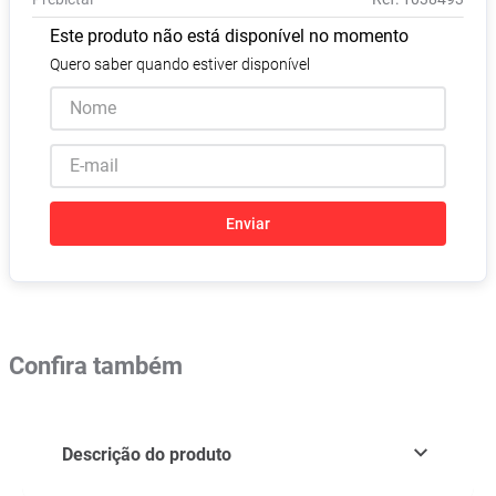
Absorvente
8
º
Este produto não está disponível no momento
Vitamina D
9
º
Quero saber quando estiver disponível
Lavitan
10
º
Enviar
Confira também
Descrição do produto