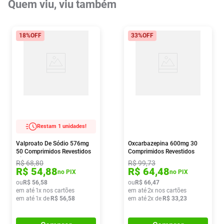
Quem viu, viu também
18%
OFF
33%
OFF
Restam 1 unidades!
Valproato De Sódio 576mg
Oxcarbazepina 600mg 30
50 Comprimidos Revestidos
Comprimidos Revestidos
Biolab
Medley
R$
68
,
80
R$
99
,
73
R$
54
,
88
R$
64
,
48
no PIX
no PIX
ou
R$
56
,
58
ou
R$
66
,
47
em até
1
x nos cartões
em até
2
x nos cartões
em até
1
x de
R$
56
,
58
em até
2
x de
R$
33
,
23