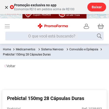
Promoção exclusiva no app
×
Baixar
Economize R$10 em pedidos acima de R$100
O que você está buscando?
Medicamentos
Sistema Nervoso
Convulsão e Epilepsia
Termos mais buscados
Prebictal 150mg 28 Cápsulas Duras
Fralda
1
º
Voltar
Medley
2
º
Lenço Umedecido
3
º
Fralda Xg
4
º
Fralda G
5
º
Prebictal 150mg 28 Cápsulas Duras
Shampoo
6
º
Desodorante
7
º
Prebictal
:
1038493