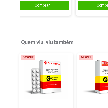
Comprar
Compr
Quem viu, viu também
50%
OFF
24%
OFF