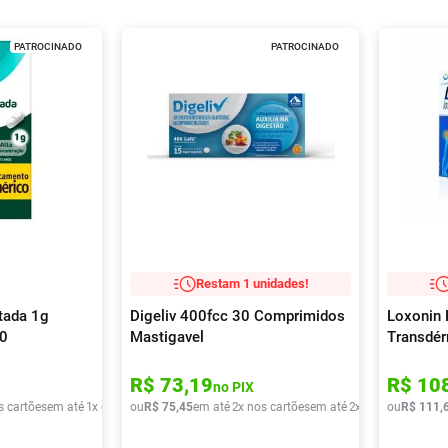
PATROCINADO
PATROCINADO
Restam 1 unidades!
tada 1g
Digeliv 400fcc 30 Comprimidos
Loxonin 
10
Mastigavel
Transdé
R$
73
,
19
R$
10
no PIX
s cartões
em até
1
x de
R$
ou
9
,
90
R$
75
,
45
em até
2
x nos cartões
em até
2
x de
R$
ou
37
R$
,
72
111
,