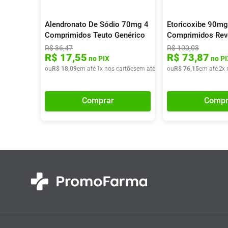
Alendronato De Sódio 70mg 4
Etoricoxibe 90mg
Comprimidos Teuto Genérico
Comprimidos Rev
Genérico
R$
36
,
47
R$
100
,
03
R$
17
,
55
R$
73
,
87
no PIX
no PI
ou
R$
18
,
09
em até
1
x nos cartões
em até
1
x de
ou
R$
R$
18
76
,
09
,
15
em até
2
x 
Comprar
Compr