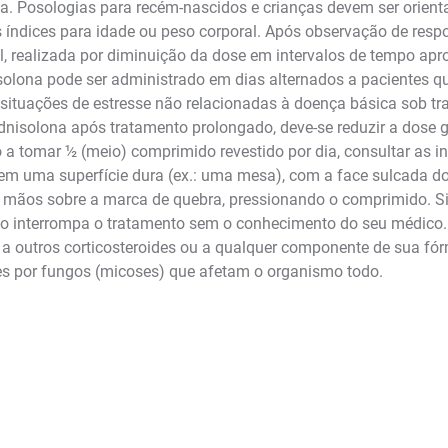
 dia. Posologias para recém-nascidos e crianças devem ser orie
os índices para idade ou peso corporal. Após observação de res
l, realizada por diminuição da dose em intervalos de tempo ap
solona pode ser administrado em dias alternados a pacientes q
 situações de estresse não relacionadas à doença básica sob t
ednisolona após tratamento prolongado, deve-se reduzir a dose
o a tomar ½ (meio) comprimido revestido por dia, consultar as 
 em uma superfície dura (ex.: uma mesa), com a face sulcada d
mãos sobre a marca de quebra, pressionando o comprimido. Si
Não interrompa o tratamento sem o conhecimento do seu médico.
 a outros corticosteroides ou a qualquer componente de sua fó
es por fungos (micoses) que afetam o organismo todo.