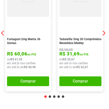
Fumagum 2mg Menta 36
Tadalafila 5mg 30 Comprimidos
Gomas
Revestidos Medley
R$
98
,
05
R$
60
,
06
R$
31
,
69
no PIX
no PIX
ou
R$
61
,
92
ou
R$
32
,
67
em até
2
x nos cartões
em até
1
x nos cartões
em até
2
x de
R$
30
,
96
em até
1
x de
R$
32
,
67
Comprar
Comprar