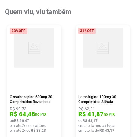
Quem viu, viu também
33%
OFF
31%
OFF
Oxcarbazepina 600mg 30
Lamotrigina 100mg 30
Comprimidos Revestidos
Comprimidos Althaia
Medley
R$
99
,
73
R$
62
,
21
R$
64
,
48
R$
41
,
87
no PIX
no PIX
ou
R$
66
,
47
ou
R$
43
,
17
em até
2
x nos cartões
em até
1
x nos cartões
em até
2
x de
R$
33
,
23
em até
1
x de
R$
43
,
17