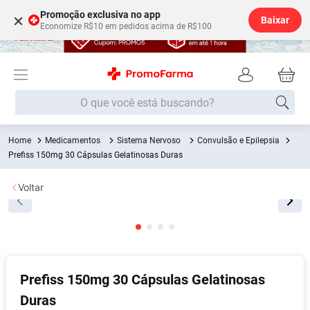
Promoção exclusiva no app
×
Baixar
Economize R$10 em pedidos acima de R$100
O que você está buscando?
Medicamentos
Sistema Nervoso
Convulsão e Epilepsia
Termos mais buscados
Prefiss 150mg 30 Cápsulas Gelatinosas Duras
Fralda
1
º
Voltar
Lenço Umedecido
2
º
Medley
3
º
Fralda Xg
4
º
Fralda G
5
º
Prefiss 150mg 30 Cápsulas Gelatinosas
Desodorante
6
º
Duras
Shampoo
7
º