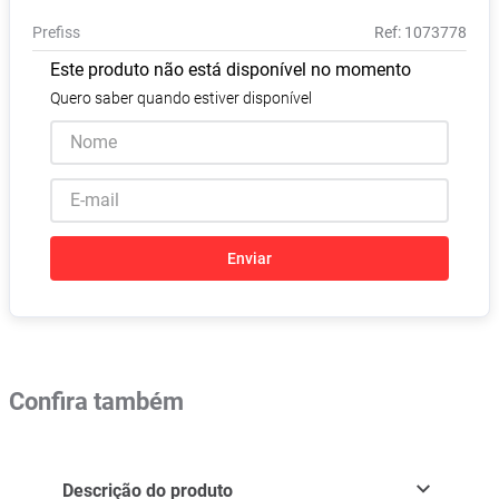
Pampers Confort Sec
8
º
Prefiss
:
1073778
Vitamina D
9
º
Este produto não está disponível no momento
Soro Fisiológico
10
º
Quero saber quando estiver disponível
Enviar
Confira também
Descrição do produto