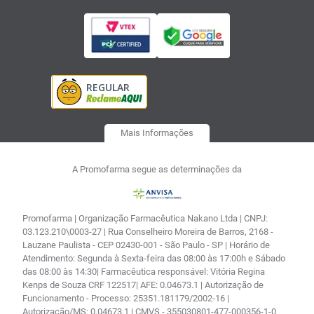
Mais Informações
A Promofarma segue as determinações da
Promofarma | Organização Farmacêutica Nakano Ltda | CNPJ:
03.123.210\0003-27 | Rua Conselheiro Moreira de Barros, 2168 -
Lauzane Paulista - CEP 02430-001 - São Paulo - SP | Horário de
Atendimento: Segunda à Sexta-feira das 08:00 às 17:00h e Sábado
das 08:00 às 14:30| Farmacêutica responsável: Vitória Regina
Kenps de Souza CRF 122517| AFE: 0.04673.1 | Autorização de
Funcionamento - Processo: 25351.181179/2002-16 |
Autorização/MS: 0.04673.1 | CMVS - 355030801-477-000356-1-0