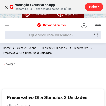
Promoção exclusiva no app
×
Baixar
Economize R$10 em pedidos acima de R$100
O que você está buscando?
Beleza e Higiene
Higiene e Cuidados
Preservativo
Termos mais buscados
Preservativo Olla Stimulus 3 Unidades
Fralda
1
º
Voltar
Medley
2
º
Lenço Umedecido
3
º
Fralda Xg
4
º
Fralda G
5
º
Shampoo
6
º
Preservativo Olla Stimulus 3 Unidades
Desodorante
7
º
Olla
:
1028261