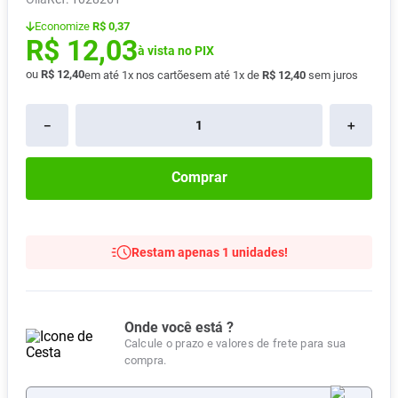
Absorvente
8
º
Economize
R$ 0,37
R$
12
,
03
Lavitan
9
º
à vista no PIX
ou
R$
12
,
40
em até
1
x nos cartões
em até
1
x de
R$
12
,
40
sem juros
Vitamina D
10
º
－
＋
Comprar
Restam apenas 1 unidades!
Onde você está ?
Calcule o prazo e valores de frete para sua
compra.