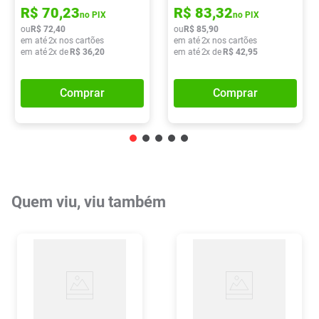
R$
70
,
23
R$
83
,
32
no PIX
no PIX
ou
R$
72
,
40
ou
R$
85
,
90
em até
2
x nos cartões
em até
2
x nos cartões
em até
2
x de
R$
36
,
20
em até
2
x de
R$
42
,
95
Comprar
Comprar
Quem viu, viu também