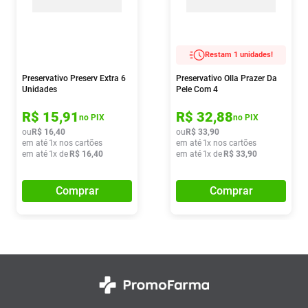
Restam 1 unidades!
Preservativo Preserv Extra 6
Preservativo Olla Prazer Da
Unidades
Pele Com 4
R$
15
,
91
R$
32
,
88
no PIX
no PIX
ou
R$
16
,
40
ou
R$
33
,
90
em até
1
x nos cartões
em até
1
x nos cartões
em até
1
x de
R$
16
,
40
em até
1
x de
R$
33
,
90
Comprar
Comprar