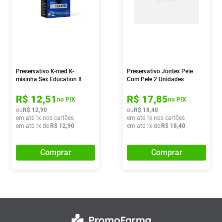
Preservativo K-med K-
Preservativo Jontex Pele
misinha Sex Education 8
Com Pele 2 Unidades
Unidades
R$
12
,
51
R$
17
,
85
no PIX
no PIX
ou
R$
12
,
90
ou
R$
18
,
40
em até
1
x nos cartões
em até
1
x nos cartões
em até
1
x de
R$
12
,
90
em até
1
x de
R$
18
,
40
Comprar
Comprar