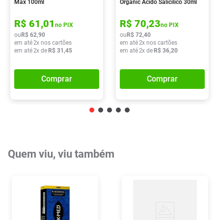
Max 100ml
Organic Ácido Salicílico 30ml
R$
61
,
01
R$
70
,
23
no PIX
no PIX
ou
R$
62
,
90
ou
R$
72
,
40
em até
2
x nos cartões
em até
2
x nos cartões
em até
2
x de
R$
31
,
45
em até
2
x de
R$
36
,
20
Comprar
Comprar
Quem viu, viu também