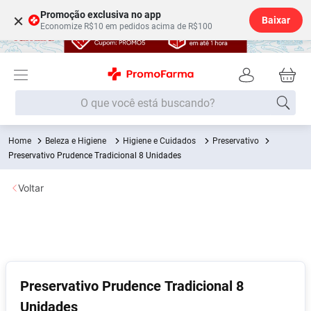
Promoção exclusiva no app
×
Baixar
Economize R$10 em pedidos acima de R$100
O que você está buscando?
Beleza e Higiene
Higiene e Cuidados
Preservativo
Termos mais buscados
Preservativo Prudence Tradicional 8 Unidades
Fralda
1
º
Voltar
Lenço Umedecido
2
º
Medley
3
º
Fralda Xg
4
º
Fralda G
5
º
Desodorante
6
º
Preservativo Prudence Tradicional 8
Unidades
Shampoo
7
º