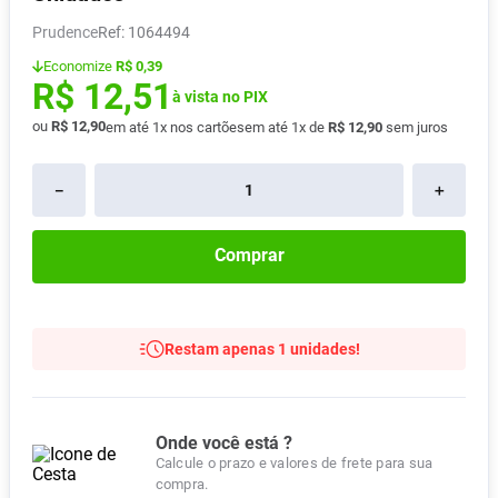
Absorvente
8
º
Prudence
:
1064494
Pampers Confort Sec
9
º
Economize
R$ 0,39
R$
12
,
51
Lavitan
à vista no PIX
10
º
ou
R$
12
,
90
em até
1
x nos cartões
em até
1
x de
R$
12
,
90
sem juros
－
＋
Comprar
Restam apenas 1 unidades!
Onde você está ?
Calcule o prazo e valores de frete para sua
compra.