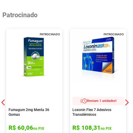
Patrocinado
PATROCINADO
PATROCINADO
Restam 1 unidades!
Fumagum 2mg Menta 36
Loxonin Flex 7 Adesivos
Gomas
Transdérmicos
R$
60
,
06
R$
108
,
31
no PIX
no PIX