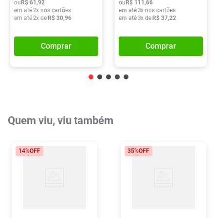
ou
R$
61
,
92
ou
R$
111
,
66
em até
2
x nos cartões
em até
3
x nos cartões
em até
2
x de
R$
30
,
96
em até
3
x de
R$
37
,
22
Comprar
Comprar
Quem viu, viu também
14%
OFF
35%
OFF