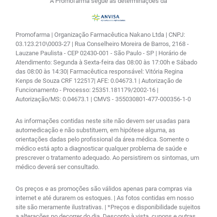
A Promofarma segue as determinações da
Promofarma | Organização Farmacêutica Nakano Ltda | CNPJ:
03.123.210\0003-27 | Rua Conselheiro Moreira de Barros, 2168 -
Lauzane Paulista - CEP 02430-001 - São Paulo - SP | Horário de
Atendimento: Segunda à Sexta-feira das 08:00 às 17:00h e Sábado
das 08:00 às 14:30| Farmacêutica responsável: Vitória Regina
Kenps de Souza CRF 122517| AFE: 0.04673.1 | Autorização de
Funcionamento - Processo: 25351.181179/2002-16 |
Autorização/MS: 0.04673.1 | CMVS - 355030801-477-000356-1-0
As informações contidas neste site não devem ser usadas para
automedicação e não substituem, em hipótese alguma, as
orientações dadas pelo profissional da área médica. Somente o
médico está apto a diagnosticar qualquer problema de saúde e
prescrever o tratamento adequado. Ao persistirem os sintomas, um
médico deverá ser consultado.
Os preços e as promoções são válidos apenas para compras via
internet e até durarem os estoques. | As fotos contidas em nosso
site são meramente ilustrativas. | *Preços e disponibilidade sujeitos
a alterações no decorrer do dia. Desconto à vista, cupons e outras