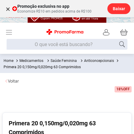
Promoção exclusiva no app
×
Baixar
Economize R$10 em pedidos acima de R$100
O que você está buscando?
Medicamentos
Saúde Feminina
Anticoncepcionais
Termos mais buscados
Primera 20 0,150mg/0,020mg 63 Comprimidos
Fralda
1
º
Voltar
Lenço Umedecido
2
º
18%
OFF
Medley
3
º
Fralda Xg
4
º
Fralda G
5
º
Desodorante
6
º
Primera 20 0,150mg/0,020mg 63
Comprimidos
Shampoo
7
º