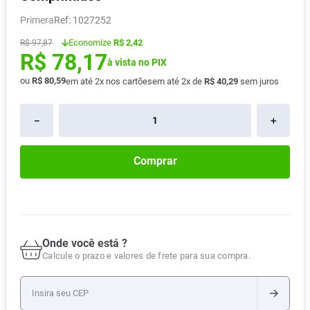
Absorvente
8
º
Primera
:
1027252
Pampers Confort Sec
9
º
Economize
R$ 2,42
R$
97
,
87
R$
78
,
17
Lavitan
10
º
à vista no PIX
ou
R$
80
,
59
em até
2
x nos cartões
em até
2
x de
R$
40
,
29
sem juros
－
＋
Comprar
Onde você está ?
Calcule o prazo e valores de frete para sua compra.