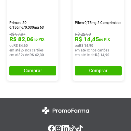
Primera 30
Pilem 0,75mg 2 Comprimidos
0,150mg/0,030mg 63
Comprimidos
R$
97
,
87
R$
22
,
90
R$
82
,
06
R$
14
,
45
no PIX
no PIX
ou
R$
84
,
60
ou
R$
14
,
90
em até
2
x nos cartões
em até
1
x nos cartões
em até
2
x de
R$
42
,
30
em até
1
x de
R$
14
,
90
Comprar
Comprar