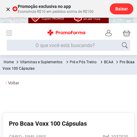
Promoção exclusiva no app
×
Baixar
Economize R$10 em pedidos acima de R$100
O que você está buscando?
Vitaminas e Suplementos
Pré e Pós Treino
BCAA
Pro Bcaa
Termos mais buscados
Voxx 100 Cápsulas
Fralda
1
º
Voltar
Lenço Umedecido
2
º
Medley
3
º
Fralda Xg
4
º
Fralda G
5
º
Pro Bcaa Voxx 100 Cápsulas
Desodorante
6
º
Shampoo
7
º
CIMED - SIMILARES
:
1037520