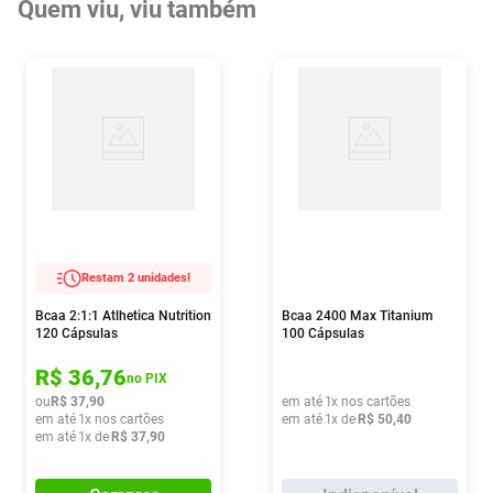
Quem viu, viu também
Restam 2 unidades!
Bcaa 2:1:1 Atlhetica Nutrition
Bcaa 2400 Max Titanium
120 Cápsulas
100 Cápsulas
R$
36
,
76
no PIX
ou
R$
37
,
90
em até
1
x nos cartões
em até
1
x nos cartões
em até
1
x de
R$
50
,
40
em até
1
x de
R$
37
,
90