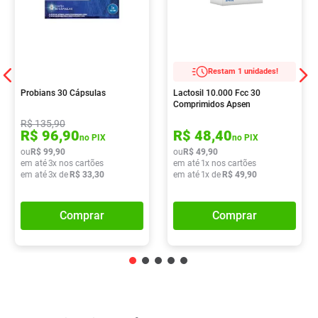
Restam 1 unidades!
Probians 30 Cápsulas
Lactosil 10.000 Fcc 30
Comprimidos Apsen
R$
135
,
90
R$
96
,
90
R$
48
,
40
no PIX
no PIX
ou
R$
99
,
90
ou
R$
49
,
90
em até
3
x nos cartões
em até
1
x nos cartões
em até
3
x de
R$
33
,
30
em até
1
x de
R$
49
,
90
Comprar
Comprar