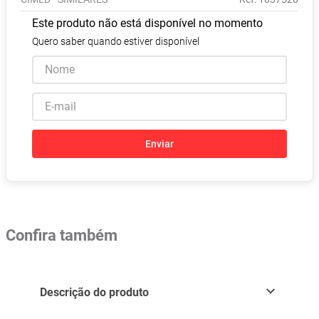
Absorvente
8
º
Este produto não está disponível no momento
Pampers Confort Sec
9
º
Quero saber quando estiver disponível
Lavitan
10
º
Enviar
Confira também
Descrição do produto