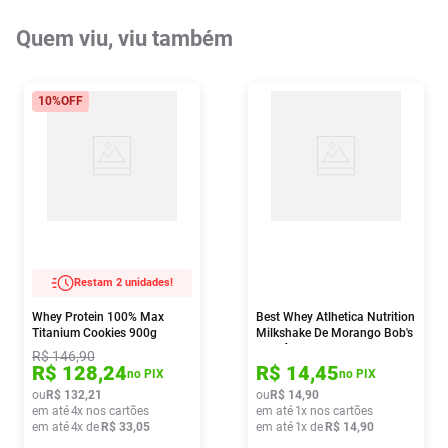
Quem viu, viu também
10%
OFF
Restam 2 unidades!
Whey Protein 100% Max
Best Whey Atlhetica Nutrition
Titanium Cookies 900g
Milkshake De Morango Bob's
Sachê 40g
R$
146
,
90
R$
128
,
24
R$
14
,
45
no PIX
no PIX
ou
R$
132
,
21
ou
R$
14
,
90
em até
4
x nos cartões
em até
1
x nos cartões
em até
4
x de
R$
33
,
05
em até
1
x de
R$
14
,
90