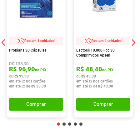
Restam 1 unidades!
Restam 1 unidades!
Probians 30 Cápsulas
Lactosil 10.000 Fcc 30
Comprimidos Apsen
R$
135
,
90
R$
96
,
90
R$
48
,
40
no PIX
no PIX
ou
R$
99
,
90
ou
R$
49
,
90
em até
3
x nos cartões
em até
1
x nos cartões
em até
3
x de
R$
33
,
30
em até
1
x de
R$
49
,
90
Comprar
Comprar