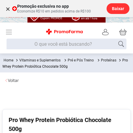
Promoção exclusiva no app
×
Baixar
Economize R$10 em pedidos acima de R$100
O que você está buscando?
Vitaminas e Suplementos
Pré e Pós Treino
Proteínas
Pro
Termos mais buscados
Whey Protein Probiótica Chocolate 500g
Fralda
1
º
Voltar
Medley
2
º
Lenço Umedecido
3
º
Fralda Xg
4
º
Fralda G
5
º
Pro Whey Protein Probiótica Chocolate
Shampoo
6
º
500g
Desodorante
7
º