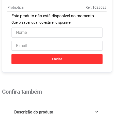
Absorvente
8
º
Probiótica
:
1028028
Vitamina D
9
º
Este produto não está disponível no momento
Lavitan
10
º
Quero saber quando estiver disponível
Enviar
Confira também
Descrição do produto