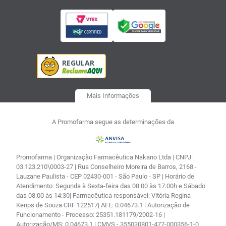
Mais Informações
A Promofarma segue as determinações da
Promofarma | Organização Farmacêutica Nakano Ltda | CNPJ:
03.123.210\0003-27 | Rua Conselheiro Moreira de Barros, 2168 -
Lauzane Paulista - CEP 02430-001 - São Paulo - SP | Horário de
Atendimento: Segunda à Sexta-feira das 08:00 às 17:00h e Sábado
das 08:00 às 14:30| Farmacêutica responsável: Vitória Regina
Kenps de Souza CRF 122517| AFE: 0.04673.1 | Autorização de
Funcionamento - Processo: 25351.181179/2002-16 |
Autorização/MS: 0.04673.1 | CMVS - 355030801-477-000356-1-0