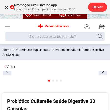
Promoção exclusiva no app
×
Baixar
Economize R$10 em pedidos acima de R$100
O que você está buscando?
Vitaminas e Suplementos
Probiótico Culturelle Saúde Digestiva
Termos mais buscados
30 Cápsulas
Fralda
1
º
Voltar
Lenço Umedecido
2
º
Medley
3
º
Fralda Xg
4
º
Fralda G
5
º
Desodorante
6
º
Probiótico Culturelle Saúde Digestiva 30
Cápsulas
Shampoo
7
º