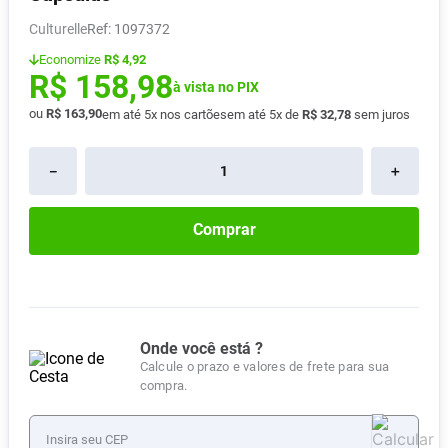
Pampers Confort Sec
8
º
Culturelle
:
1097372
Vitamina D
9
º
Economize
R$ 4,92
R$
158
,
98
Soro Fisiológico
à vista no PIX
10
º
ou
R$
163
,
90
em até
5
x nos cartões
em até
5
x de
R$
32
,
78
sem juros
－
＋
Comprar
Onde você está ?
Calcule o prazo e valores de frete para sua
compra.