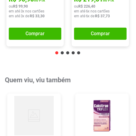
no PIX
no PIX
ou
R$
99
,
90
ou
R$
226
,
40
em até
3
x nos cartões
em até
6
x nos cartões
em até
3
x de
R$
33
,
30
em até
6
x de
R$
37
,
73
Comprar
Comprar
Quem viu, viu também