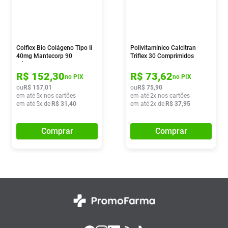
Colflex Bio Colágeno Tipo Ii
Polivitamínico Calcitran
40mg Mantecorp 90
Triflex 30 Comprimidos
Cápsulas
R$
152
,
30
R$
73
,
62
no PIX
no PIX
ou
R$
157
,
01
ou
R$
75
,
90
em até
5
x nos cartões
em até
2
x nos cartões
em até
5
x de
R$
31
,
40
em até
2
x de
R$
37
,
95
Comprar
Comprar