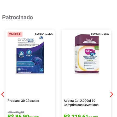
Patrocinado
26%
OFF
PATROCINADO
PATROCINADO
Probians 30 Cápsulas
Addera Cal 2.000ui 90
Comprimidos Revestidos
R$
135
,
90
R$
96
,
90
R$
219
,
61