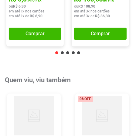
no PIX
no PIX
ou
R$
6
,
90
ou
R$
108
,
90
em até
1
x nos cartões
em até
3
x nos cartões
em até
1
x de
R$
6
,
90
em até
3
x de
R$
36
,
30
Comprar
Comprar
Quem viu, viu também
0%
OFF