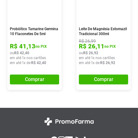
Probiótico Tamarine Germina
Leite De Magnésia Estomazil
10 Flaconetes De 5ml
Tradicional 300ml
R$
26
,
99
R$
41
,
13
R$
26
,
11
no PIX
no PIX
ou
R$
42
,
40
ou
R$
26
,
92
em até
1
x nos cartões
em até
1
x nos cartões
em até
1
x de
R$
42
,
40
em até
1
x de
R$
26
,
92
Comprar
Comprar