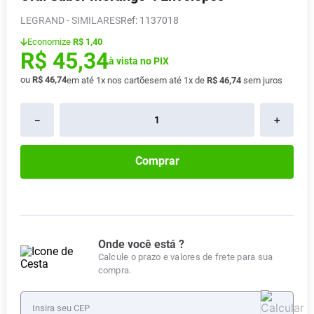
Absorvente
8
º
LEGRAND - SIMILARES
:
1137018
Pampers Confort Sec
9
º
Economize
R$ 1,40
R$
45
,
34
Lavitan
à vista no PIX
10
º
ou
R$
46
,
74
em até
1
x nos cartões
em até
1
x de
R$
46
,
74
sem juros
－
＋
Comprar
Onde você está ?
Calcule o prazo e valores de frete para sua
compra.