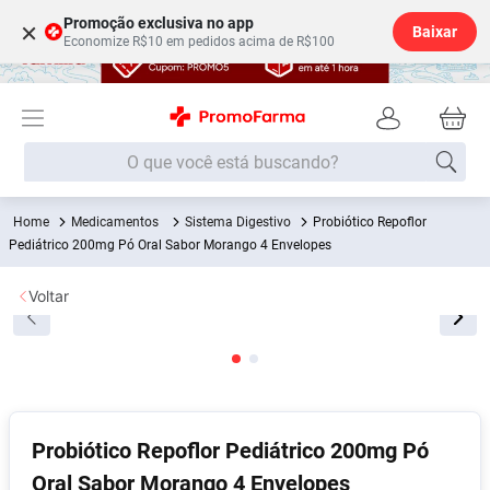
Promoção exclusiva no app
×
Baixar
Economize R$10 em pedidos acima de R$100
O que você está buscando?
Medicamentos
Sistema Digestivo
Probiótico Repoflor
Termos mais buscados
Pediátrico 200mg Pó Oral Sabor Morango 4 Envelopes
Fralda
1
º
Voltar
Lenço Umedecido
2
º
Medley
3
º
Fralda Xg
4
º
Fralda G
5
º
Desodorante
6
º
Probiótico Repoflor Pediátrico 200mg Pó
Oral Sabor Morango 4 Envelopes
Shampoo
7
º