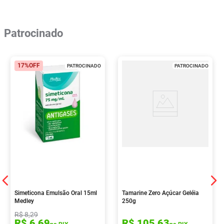
Patrocinado
17%
OFF
PATROCINADO
PATROCINADO
Simeticona Emulsão Oral 15ml
Tamarine Zero Açúcar Geléia
Medley
250g
R$
8
,
29
R$
6
,
69
R$
105
,
63