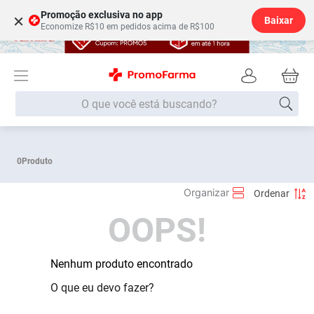
Promoção exclusiva no app
×
Baixar
Economize R$10 em pedidos acima de R$100
O que você está buscando?
Termos mais buscados
0
Produto
Fralda
1
º
Medley
2
º
OOPS!
Lenço Umedecido
3
º
Fralda Xg
4
º
Fralda G
Nenhum produto encontrado
5
º
Shampoo
6
º
O que eu devo fazer?
Desodorante
7
º