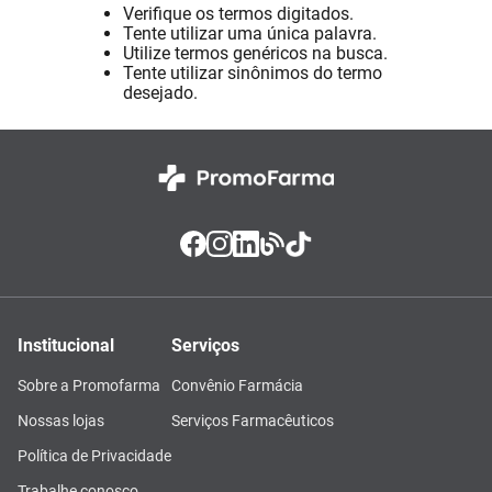
Verifique os termos digitados.
Absorvente
8
º
Tente utilizar uma única palavra.
Utilize termos genéricos na busca.
Lavitan
9
º
Tente utilizar sinônimos do termo
desejado.
Vitamina D
10
º
Institucional
Serviços
Sobre a Promofarma
Convênio Farmácia
Nossas lojas
Serviços Farmacêuticos
Política de Privacidade
Trabalhe conosco