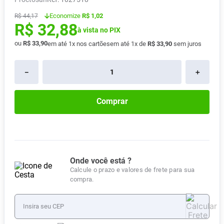
Absorvente
8
º
Economize
R$ 1,02
R$
44
,
17
R$
32
,
88
Lavitan
9
º
à vista no PIX
Vitamina D
ou
R$
33
,
90
10
º
em até
1
x nos cartões
em até
1
x de
R$
33
,
90
sem juros
－
＋
Comprar
Onde você está ?
Calcule o prazo e valores de frete para sua
compra.