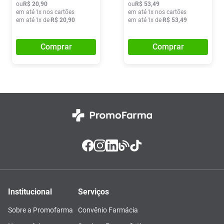
ou
R$
20
,
90
ou
R$
53
,
49
em até
1
x nos cartões
em até
1
x nos cartões
em até
1
x de
R$
20
,
90
em até
1
x de
R$
53
,
49
Comprar
Comprar
Institucional
Serviços
Sobre a Promofarma
Convênio Farmácia