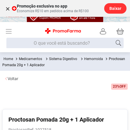
Promoção exclusiva no app
×
Baixar
Economize R$10 em pedidos acima de R$100
O que você está buscando?
Medicamentos
Sistema Digestivo
Hemorroida
Proctosan
Termos mais buscados
Pomada 20g + 1 Aplicador
Fralda
1
º
Voltar
Medley
2
º
23%
OFF
Lenço Umedecido
3
º
Fralda Xg
4
º
Fralda G
5
º
Shampoo
6
º
Proctosan Pomada 20g + 1 Aplicador
Desodorante
7
º
Proctosan
:
1027518