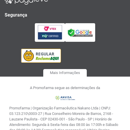
Segurança
Mais Informações
A Promofarma segue as determinações da
Promofarma | Organização Farmacêutica Nakano Ltda | CNPJ:
03.123.210\0003-27 | Rua Conselheiro Moreira de Barros, 2168 -
Lauzane Paulista - CEP 02430-001 - São Paulo - SP | Horário de
Atendimento: Segunda à Sexta-feira das 08:00 às 17:00h e Sábado