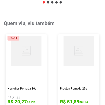
Quem viu, viu também
1%
OFF
Hemofiss Pomada 30g
Proctan Pomada 25g
R$
21
,
14
R$
20
,
27
R$
51
,
89
no PIX
no PIX