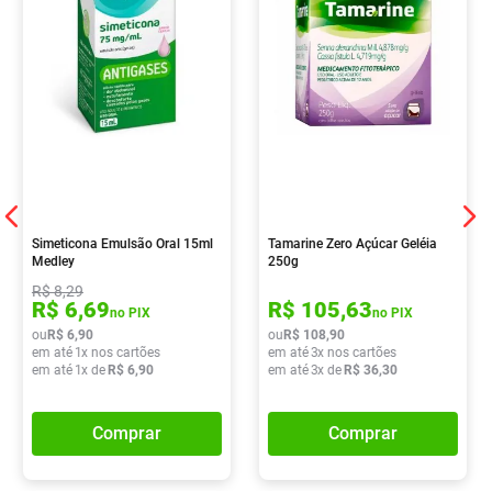
Simeticona Emulsão Oral 15ml
Tamarine Zero Açúcar Geléia
Medley
250g
R$
8
,
29
R$
6
,
69
R$
105
,
63
no PIX
no PIX
ou
R$
6
,
90
ou
R$
108
,
90
em até
1
x nos cartões
em até
3
x nos cartões
em até
1
x de
R$
6
,
90
em até
3
x de
R$
36
,
30
Comprar
Comprar