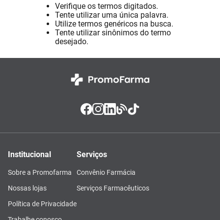
Verifique os termos digitados.
Absorvente
8
º
Tente utilizar uma única palavra.
Utilize termos genéricos na busca.
Pampers Confort Sec
9
º
Tente utilizar sinônimos do termo
desejado.
Lavitan
10
º
Institucional
Serviços
Sobre a Promofarma
Convênio Farmácia
Nossas lojas
Serviços Farmacêuticos
Política de Privacidade
Trabalhe conosco