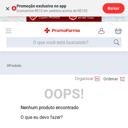
Promoção exclusiva no app
×
Baixar
Economize R$10 em pedidos acima de R$100
O que você está buscando?
Termos mais buscados
0
Produto
Fralda
1
º
Lenço Umedecido
2
º
OOPS!
Medley
3
º
Fralda Xg
4
º
Fralda G
Nenhum produto encontrado
5
º
Desodorante
6
º
O que eu devo fazer?
Shampoo
7
º