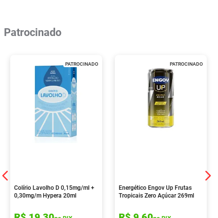
Patrocinado
PATROCINADO
PATROCINADO
Colírio Lavolho D 0,15mg/ml +
Energético Engov Up Frutas
0,30mg/m Hypera 20ml
Tropicais Zero Açúcar 269ml
R$
19
,
30
R$
9
,
60