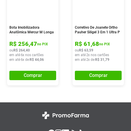
Bota Imobilizadora
Corretivo De Joanete Ortho
Anatômica Mercur M Longa
Pauher Siligel 3 Em 1 Ultra P
1 Unidade
1 Unidade
R$
256
,
47
R$
61
,
68
no PIX
no PIX
ou
R$
264
,
40
ou
R$
63
,
59
em até
6
x nos cartões
em até
2
x nos cartões
em até
6
x de
R$
44
,
06
em até
2
x de
R$
31
,
79
Comprar
Comprar