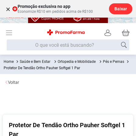
Promoção exclusiva no app
×
Baixar
Economize R$10 em pedidos acima de R$100
O que você está buscando?
Saúde e Bem Estar
Ortopedia e Mobilidade
Pés e Pernas
Termos mais buscados
Protetor De Tendão Ortho Pauher Softgel 1 Par
Fralda
1
º
Voltar
Medley
2
º
Lenço Umedecido
3
º
Fralda Xg
4
º
Fralda G
5
º
Shampoo
6
º
Protetor De Tendão Ortho Pauher Softgel 1
Par
Desodorante
7
º