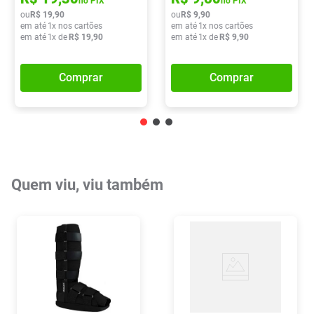
no PIX
no PIX
ou
R$
19
,
90
ou
R$
9
,
90
em até
1
x nos cartões
em até
1
x nos cartões
em até
1
x de
R$
19
,
90
em até
1
x de
R$
9
,
90
Comprar
Comprar
Quem viu, viu também