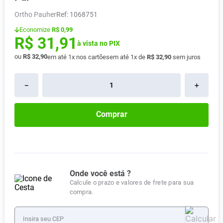
Absorvente
8
º
Ortho Pauher
:
1068751
Vitamina D
9
º
Economize
R$ 0,99
R$
31
,
91
Lavitan
à vista no PIX
10
º
ou
R$
32
,
90
em até
1
x nos cartões
em até
1
x de
R$
32
,
90
sem juros
－
＋
Comprar
Onde você está ?
Calcule o prazo e valores de frete para sua
compra.