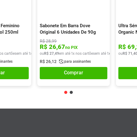
 Feminino
Sabonete Em Barra Dove
Ultra Sé
sol 250ml
Original 6 Unidades De 90g
Organic 
R$
28
,
99
R$
26
,
67
R$
69
,
no PIX
os cartões
em até
1
x de
R$
ou
29
R$
,
90
27
,
49
em até
1
x nos cartões
em até
1
x de
R$
ou
27
R$
,
49
71
,
4
R$
26
,
12
sinantes
para assinantes
ar
Comprar