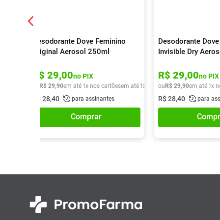
Desodorante Dove Feminino
Desodorante Dove
Original Aerosol 250ml
Invisible Dry Aero
R$
29
,
00
R$
29
,
00
no PIX
no PIX
ou
R$
29
,
90
em até
1
x nos cartões
em até
1
x de
R$
ou
29
R$
,
90
29
,
90
em até
1
x n
R$
28
,
40
R$
28
,
40
para assinantes
para as
Comprar
Compr