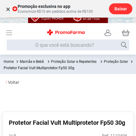
Promoção exclusiva no app
×
Baixar
Economize R$10 em pedidos acima de R$100
O que você está buscando?
Mamãe e Bebê
Proteção Solar e Repelentes
Proteção Solar
Termos mais buscados
Protetor Facial Vult Multiprotetor Fp50 30g
Fralda
1
º
Voltar
Lenço Umedecido
2
º
Medley
3
º
Fralda Xg
4
º
Fralda G
5
º
Protetor Facial Vult Multiprotetor Fp50 30g
Desodorante
6
º
Shampoo
7
º
Vult
:
1110406