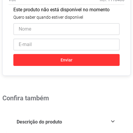
Pampers Confort Sec
8
º
Este produto não está disponível no momento
Vitamina D
9
º
Quero saber quando estiver disponível
Soro Fisiológico
10
º
Enviar
Confira também
Descrição do produto