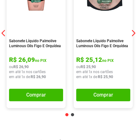
Sabonete Líquido Palmolive
Sabonete Líquido Palmolive
Luminous Oils Figo E Orquídea
Luminous Oils Figo E Orquídea
Branca 650ml
Branca 900ml
R$
26
,
09
R$
25
,
12
no PIX
no PIX
ou
R$
26
,
90
ou
R$
25
,
90
em até
1
x nos cartões
em até
1
x nos cartões
em até
1
x de
R$
26
,
90
em até
1
x de
R$
25
,
90
Comprar
Comprar