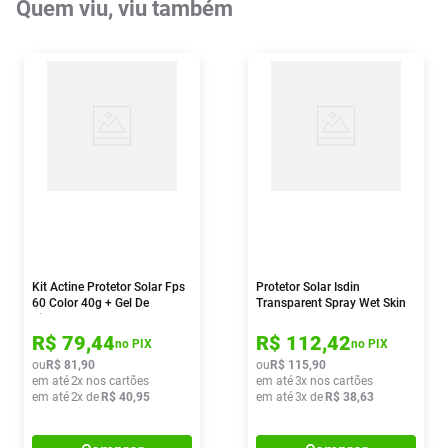
Quem viu, viu também
Kit Actine Protetor Solar Fps
Protetor Solar Isdin
60 Color 40g + Gel De
Transparent Spray Wet Skin
Limpeza 40g
Fps 30 250ml
R$
79
,
44
R$
112
,
42
no PIX
no PIX
ou
R$
81
,
90
ou
R$
115
,
90
em até
2
x nos cartões
em até
3
x nos cartões
em até
2
x de
R$
40
,
95
em até
3
x de
R$
38
,
63