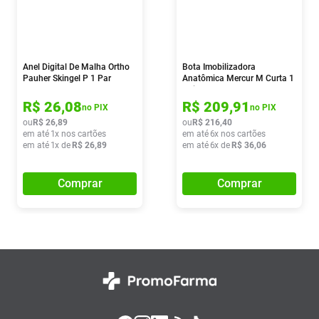
Anel Digital De Malha Ortho
Bota Imobilizadora
Pauher Skingel P 1 Par
Anatômica Mercur M Curta 1
Unidade
R$
26
,
08
R$
209
,
91
no PIX
no PIX
ou
R$
26
,
89
ou
R$
216
,
40
em até
1
x nos cartões
em até
6
x nos cartões
em até
1
x de
R$
26
,
89
em até
6
x de
R$
36
,
06
Comprar
Comprar