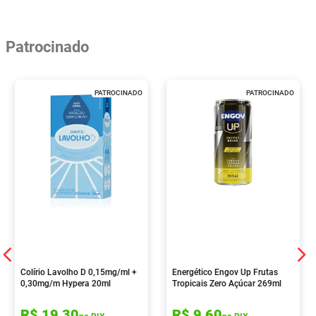
Patrocinado
PATROCINADO
PATROCINADO
Colírio Lavolho D 0,15mg/ml +
Energético Engov Up Frutas
0,30mg/m Hypera 20ml
Tropicais Zero Açúcar 269ml
R$
19
,
30
R$
9
,
60