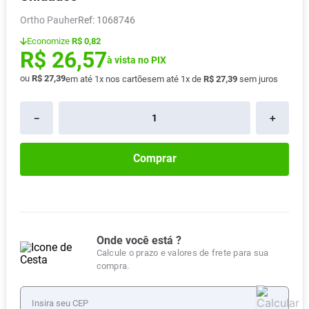
Absorvente
8
º
Ortho Pauher
:
1068746
Lavitan
9
º
Economize
R$ 0,82
R$
26
,
57
Vitamina D
à vista no PIX
10
º
ou
R$
27
,
39
em até
1
x nos cartões
em até
1
x de
R$
27
,
39
sem juros
－
＋
Comprar
Onde você está ?
Calcule o prazo e valores de frete para sua
compra.