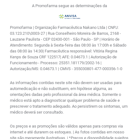
A Promofarma segue as determinações da
Promofarma | Organização Farmacêutica Nakano Ltda | CNPJ:
03.123.210\0003-27 | Rua Conselheiro Moreira de Barros, 2168 -
Lauzane Paulista - CEP 02430-001 - São Paulo - SP | Horário de
Atendimento: Segunda à Sexta-feira das 08:00 às 17:00h e Sábado
das 08:00 às 14:30| Farmacêutica responsável: Vitória Regina
Kenps de Souza CRF 122517| AFE: 0.04673.1 | Autorização de
Funcionamento - Processo: 25351.181179/2002-16 |
Autorização/MS: 0.04673.1 | CMVS - 355030801-477-000356-1-0
As informações contidas neste site não devem ser usadas para
automedicação e não substituem, em hipótese alguma, as
orientações dadas pelo profissional da área médica. Somente o
médico está apto a diagnosticar qualquer problema de saúde e
prescrever o tratamento adequado. Ao persistirem os sintomas, um
médico deverá ser consultado.
Os preços e as promoções são válidos apenas para compras via
internet e até durarem os estoques. | As fotos contidas em nosso
site são meramente ilustrativas. | *Preços e disponibilidade sujeitos