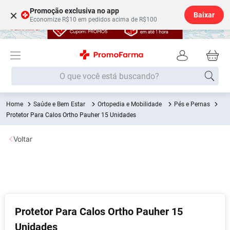
Promoção exclusiva no app
×
Baixar
Economize R$10 em pedidos acima de R$100
O que você está buscando?
Saúde e Bem Estar
Ortopedia e Mobilidade
Pés e Pernas
Termos mais buscados
Protetor Para Calos Ortho Pauher 15 Unidades
Fralda
1
º
Voltar
Medley
2
º
Lenço Umedecido
3
º
Fralda Xg
4
º
Fralda G
5
º
Shampoo
6
º
Protetor Para Calos Ortho Pauher 15
Unidades
Desodorante
7
º