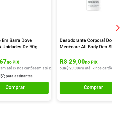
 Em Barra Dove
Desodorante Corporal Dove
 6 Unidades De 90g
Men+care All Body Deo Shea
Butter & Cedar Aerossol 150ml
67
R$
29
,
00
no PIX
no PIX
9
em até
1
x nos cartões
em até
1
x de
R$
ou
27
R$
,
49
29
,
90
em até
1
x nos cartões
em até
1
x de
para assinantes
Comprar
Comprar