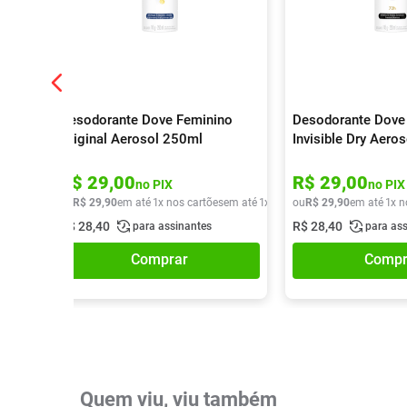
Desodorante Dove Feminino
Desodorante Dove
Original Aerosol 250ml
Invisible Dry Aero
R$
29
,
00
R$
29
,
00
no PIX
no PIX
ou
R$
29
,
90
em até
1
x nos cartões
em até
1
x de
R$
ou
29
R$
,
90
29
,
90
em até
1
x n
R$
28
,
40
R$
28
,
40
para assinantes
para as
Comprar
Compr
Quem viu, viu também