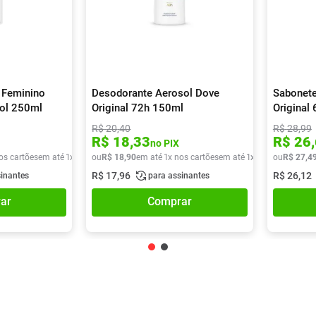
 Feminino
Desodorante Aerosol Dove
Sabonete
sol 250ml
Original 72h 150ml
Original
R$
20
,
40
R$
28
,
99
R$
18
,
33
R$
26
,
no PIX
os cartões
em até
1
x de
R$
ou
29
R$
,
90
18
,
90
em até
1
x nos cartões
em até
1
x de
R$
ou
18
R$
,
90
27
,
4
R$
17
,
96
R$
26
,
12
sinantes
para assinantes
ar
Comprar