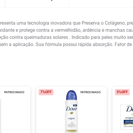
presenta uma tecnologia inovadora que Preserva o Colágeno, pr
ioxidante e protege contra a vermelhidão, ardência e manchas c
eção contra queimaduras solares . Indicado para peles muito se
 sem a aplicação. Sua fórmula possui rápida absorção. Fator d
7%
OFF
5%
OFF
PATROCINADO
PATROCINADO