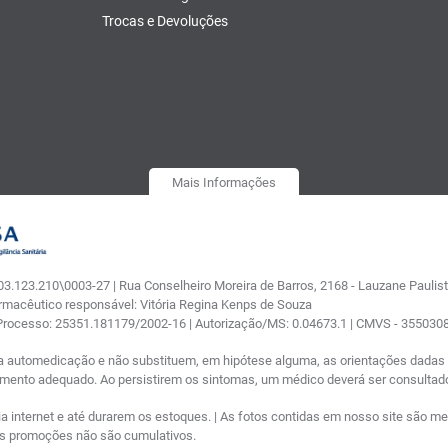
Trocas e Devoluções
Mais Informações
.123.210\0003-27 | Rua Conselheiro Moreira de Barros, 2168 - Lauzane Paulista
armacêutico responsável: Vitória Regina Kenps de Souza
 Processo: 25351.181179/2002-16 | Autorização/MS: 0.04673.1 | CMVS - 35503
a automedicação e não substituem, em hipótese alguma, as orientações dadas p
tamento adequado. Ao persistirem os sintomas, um médico deverá ser consultad
nternet e até durarem os estoques. | As fotos contidas em nosso site são meram
ras promoções não são cumulativos.