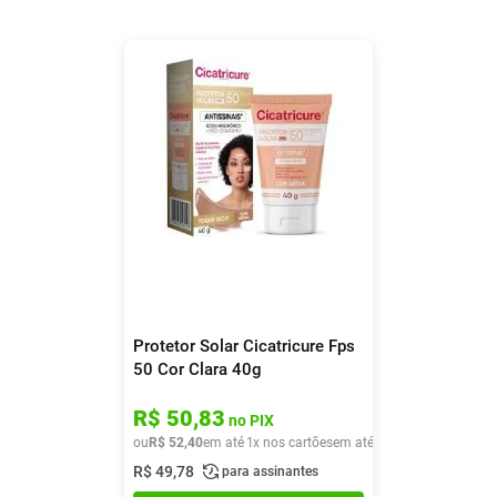
Protetor Solar Cicatricure Fps
50 Cor Clara 40g
R$
50
,
83
no PIX
ou
R$
52
,
40
em até
1
x nos cartões
em até
1
x de
R$
52
,
40
R$
49
,
78
para assinantes