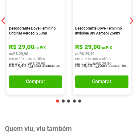
Desodorante Dove Feminino
Desodorante Dove Feminino
Original Aerosol 250ml
Invisible Dry Aerosol 250ml
R$
29
,
00
R$
29
,
00
no PIX
no PIX
ou
R$
29
,
90
ou
R$
29
,
90
em até
1
x nos cartões
em até
1
x nos cartões
em até
1
x de
R$
29
,
90
em até
1
x de
R$
29
,
90
R$
28
,
40
R$
28
,
40
para assinantes
para assinantes
Comprar
Comprar
Quem viu, viu também