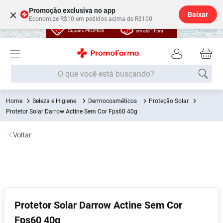
Promoção exclusiva no app
×
Baixar
Economize R$10 em pedidos acima de R$100
O que você está buscando?
Beleza e Higiene
Dermocosméticos
Proteção Solar
Termos mais buscados
Protetor Solar Darrow Actine Sem Cor Fps60 40g
Fralda
1
º
Voltar
Lenço Umedecido
2
º
Medley
3
º
Fralda Xg
4
º
Fralda G
5
º
Desodorante
6
º
Protetor Solar Darrow Actine Sem Cor
Fps60 40g
Shampoo
7
º