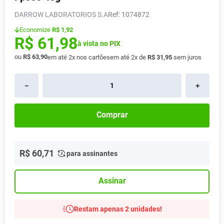
Absorvente
8
º
DARROW LABORATORIOS S.A
:
1074872
Pampers Confort Sec
9
º
Economize
R$ 1,92
R$
61
,
98
Lavitan
à vista no PIX
10
º
ou
R$
63
,
90
em até
2
x nos cartões
em até
2
x de
R$
31
,
95
sem juros
－
＋
Comprar
R$
60
,
71
para assinantes
Assinar
Restam apenas 2 unidades!