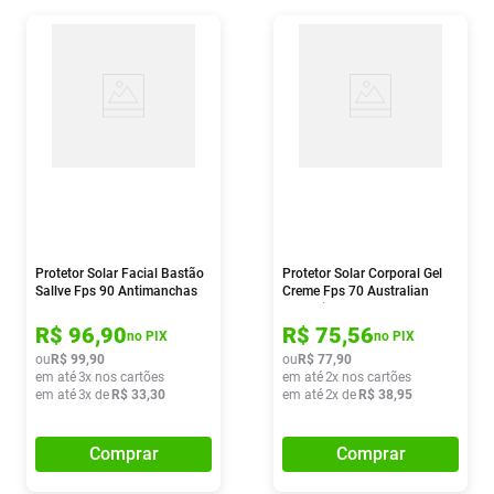
Protetor Solar Facial Bastão
Protetor Solar Corporal Gel
Sallve Fps 90 Antimanchas
Creme Fps 70 Australian
Cor 1 15g
Gold Kids 120ml
R$
96
,
90
R$
75
,
56
no PIX
no PIX
ou
R$
99
,
90
ou
R$
77
,
90
em até
3
x nos cartões
em até
2
x nos cartões
em até
3
x de
R$
33
,
30
em até
2
x de
R$
38
,
95
Comprar
Comprar