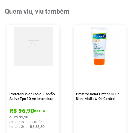
Quem viu, viu também
Protetor Solar Facial Bastão
Protetor Solar Cetaphil Sun
Sallve Fps 90 Antimanchas
Ultra Matte & Oil Control
Cor 1 15g
Fps70 50ml
R$
96
,
90
no PIX
ou
R$
99
,
90
em até
3
x nos cartões
em até
3
x de
R$
33
,
30