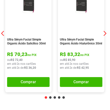
Ultra Sérum Facial Simple
Ultra Sérum Facial Simple
Organic Ácido Salicílico 30ml
Organic Ácido Hialurônico 30ml
R$
70
,
23
R$
83
,
32
no PIX
no PIX
ou
R$
72
,
40
ou
R$
85
,
90
em até
2
x nos cartões
em até
2
x nos cartões
em até
2
x de
R$
36
,
20
em até
2
x de
R$
42
,
95
Comprar
Comprar