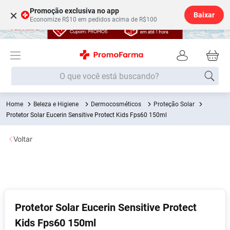
Promoção exclusiva no app
×
Baixar
Economize R$10 em pedidos acima de R$100
O que você está buscando?
Beleza e Higiene
Dermocosméticos
Proteção Solar
Termos mais buscados
Protetor Solar Eucerin Sensitive Protect Kids Fps60 150ml
Fralda
1
º
Voltar
Lenço Umedecido
2
º
Medley
3
º
Fralda Xg
4
º
Fralda G
5
º
Protetor Solar Eucerin Sensitive Protect
Desodorante
6
º
Kids Fps60 150ml
Shampoo
7
º