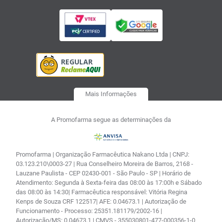
Mais Informações
A Promofarma segue as determinações da
Promofarma | Organização Farmacêutica Nakano Ltda | CNPJ:
03.123.210\0003-27 | Rua Conselheiro Moreira de Barros, 2168 -
Lauzane Paulista - CEP 02430-001 - São Paulo - SP | Horário de
Atendimento: Segunda à Sexta-feira das 08:00 às 17:00h e Sábado
das 08:00 às 14:30| Farmacêutica responsável: Vitória Regina
Kenps de Souza CRF 122517| AFE: 0.04673.1 | Autorização de
Funcionamento - Processo: 25351.181179/2002-16 |
Autorização/MS: 0.04673.1 | CMVS - 355030801-477-000356-1-0