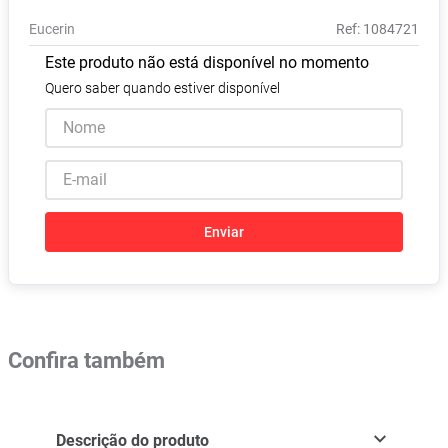
Absorvente
8
º
Eucerin
:
1084721
Pampers Confort Sec
9
º
Este produto não está disponível no momento
Lavitan
10
º
Quero saber quando estiver disponível
Enviar
Confira também
Descrição do produto