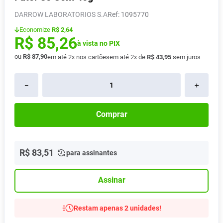
Absorvente
8
º
DARROW LABORATORIOS S.A
:
1095770
Vitamina D
9
º
Economize
R$ 2,64
R$
85
,
26
Lavitan
à vista no PIX
10
º
ou
R$
87
,
90
em até
2
x nos cartões
em até
2
x de
R$
43
,
95
sem juros
－
＋
Comprar
R$
83
,
51
para assinantes
Assinar
Restam apenas 2 unidades!