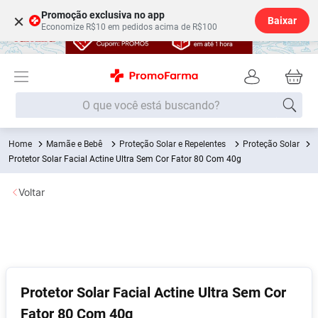
Promoção exclusiva no app
×
Baixar
Economize R$10 em pedidos acima de R$100
O que você está buscando?
Mamãe e Bebê
Proteção Solar e Repelentes
Proteção Solar
Termos mais buscados
Protetor Solar Facial Actine Ultra Sem Cor Fator 80 Com 40g
Fralda
1
º
Voltar
Medley
2
º
Lenço Umedecido
3
º
Fralda Xg
4
º
Fralda G
5
º
Shampoo
6
º
Protetor Solar Facial Actine Ultra Sem Cor
Fator 80 Com 40g
Desodorante
7
º