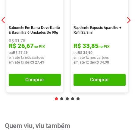
Sabonete Em Barra Dove Karité
Repelente Exposis Aparelho +
E Baunilha 6 Unidades De 90g
Refil 32,9ml
R$
31
,
75
R$
26
,
67
R$
33
,
85
no PIX
no PIX
ou
R$
27
,
49
ou
R$
34
,
90
em até
1
x nos cartões
em até
1
x nos cartões
em até
1
x de
R$
27
,
49
em até
1
x de
R$
34
,
90
Comprar
Comprar
Quem viu, viu também