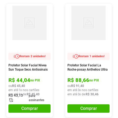
Restam 2 unidades!
Restam 1 unidades!
Protetor Solar Facial Nivea
Protetor Solar Facial La
Sun Toque Seco Antissinais
Roche-posay Anthelios Ultra
Fps70 40ml
Cover Fps 60 Cor 2.0 30g
R$
44
,
04
R$
88
,
66
no PIX
no PIX
ou
R$
45
,
40
ou
R$
91
,
40
em até
1
x nos cartões
em até
3
x nos cartões
em até
1
x de
R$
45
,
40
em até
3
x de
R$
30
,
46
R$
43
,
13
para
assinantes
Comprar
Comprar