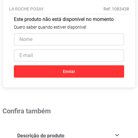
Pampers Confort Sec
8
º
LA ROCHE POSAY
:
1083438
Vitamina D
9
º
Este produto não está disponível no momento
Soro Fisiológico
10
º
Quero saber quando estiver disponível
Enviar
Confira também
Descrição do produto