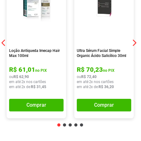
Loção Antiqueda Imecap Hair
Ultra Sérum Facial Simple
Max 100ml
Organic Ácido Salicílico 30ml
R$
61
,
01
R$
70
,
23
no PIX
no PIX
ou
R$
62
,
90
ou
R$
72
,
40
em até
2
x nos cartões
em até
2
x nos cartões
em até
2
x de
R$
31
,
45
em até
2
x de
R$
36
,
20
Comprar
Comprar