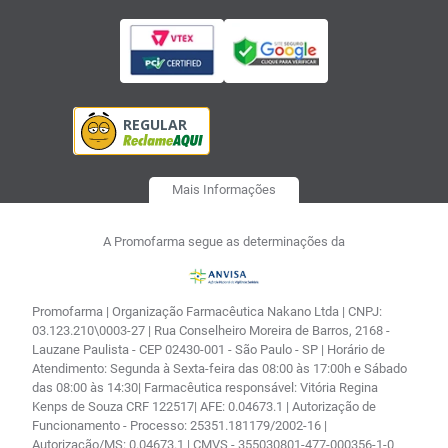
Mais Informações
A Promofarma segue as determinações da
Promofarma | Organização Farmacêutica Nakano Ltda | CNPJ:
03.123.210\0003-27 | Rua Conselheiro Moreira de Barros, 2168 -
Lauzane Paulista - CEP 02430-001 - São Paulo - SP | Horário de
Atendimento: Segunda à Sexta-feira das 08:00 às 17:00h e Sábado
das 08:00 às 14:30| Farmacêutica responsável: Vitória Regina
Kenps de Souza CRF 122517| AFE: 0.04673.1 | Autorização de
Funcionamento - Processo: 25351.181179/2002-16 |
Autorização/MS: 0.04673.1 | CMVS - 355030801-477-000356-1-0