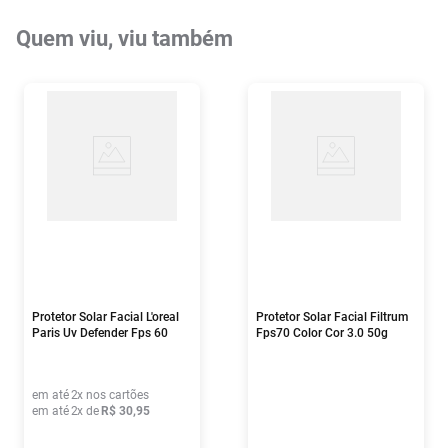
Quem viu, viu também
Protetor Solar Facial L'oreal
Protetor Solar Facial Filtrum
Paris Uv Defender Fps 60
Fps70 Color Cor 3.0 50g
Incolor 40g
em até
2
x nos cartões
em até
2
x de
R$
30
,
95