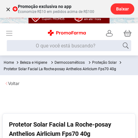
Promoção exclusiva no app
×
Baixar
Economize R$10 em pedidos acima de R$100
O que você está buscando?
Beleza e Higiene
Dermocosméticos
Proteção Solar
Termos mais buscados
Protetor Solar Facial La Roche-posay Anthelios Airlicium Fps70 40g
Fralda
1
º
Voltar
Lenço Umedecido
2
º
Medley
3
º
Fralda Xg
4
º
Fralda G
5
º
Protetor Solar Facial La Roche-posay
Desodorante
6
º
Anthelios Airlicium Fps70 40g
Shampoo
7
º