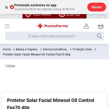
Promoção exclusiva no app
×
Baixar
Economize R$10 em pedidos acima de R$100
O que você está buscando?
Beleza e Higiene
Dermocosméticos
Proteção Solar
Termos mais buscados
Protetor Solar Facial Minesol Oil Control Fps70 40g
Fralda
1
º
Voltar
Medley
2
º
Lenço Umedecido
3
º
Fralda Xg
4
º
Fralda G
5
º
Shampoo
6
º
Protetor Solar Facial Minesol Oil Control
Fps70 40g
Desodorante
7
º