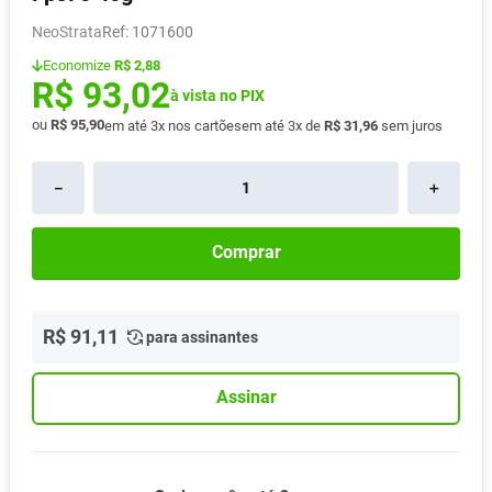
Absorvente
8
º
NeoStrata
:
1071600
Lavitan
9
º
Economize
R$ 2,88
R$
93
,
02
Vitamina D
à vista no PIX
10
º
ou
R$
95
,
90
em até
3
x nos cartões
em até
3
x de
R$
31
,
96
sem juros
－
＋
Comprar
R$
91
,
11
para assinantes
Assinar