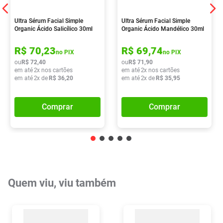
Ultra Sérum Facial Simple
Ultra Sérum Facial Simple
Organic Ácido Salicílico 30ml
Organic Ácido Mandélico 30ml
R$
70
,
23
R$
69
,
74
no PIX
no PIX
ou
R$
72
,
40
ou
R$
71
,
90
em até
2
x nos cartões
em até
2
x nos cartões
em até
2
x de
R$
36
,
20
em até
2
x de
R$
35
,
95
Comprar
Comprar
Quem viu, viu também