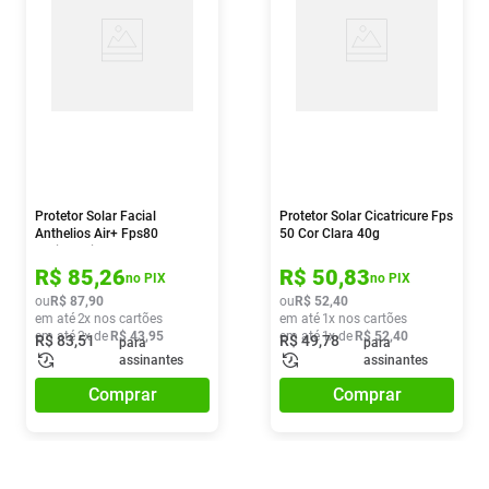
Protetor Solar Facial
Protetor Solar Cicatricure Fps
Anthelios Air+ Fps80
50 Cor Clara 40g
Antioleosidade Cor 6.0 40g
R$
85
,
26
R$
50
,
83
no PIX
no PIX
ou
R$
87
,
90
ou
R$
52
,
40
em até
2
x nos cartões
em até
1
x nos cartões
em até
2
x de
R$
43
,
95
em até
1
x de
R$
52
,
40
R$
83
,
51
R$
49
,
78
para
para
assinantes
assinantes
Comprar
Comprar