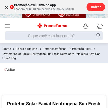
Promoção exclusiva no app
×
Baixar
Economize R$10 em pedidos acima de R$100
O que você está buscando?
Beleza e Higiene
Dermocosméticos
Proteção Solar
Termos mais buscados
Protetor Solar Facial Neutrogena Sun Fresh Derm Care Pele Clara Sem Cor
Fps70 40g
Fralda
1
º
Medley
2
º
Voltar
Lenço Umedecido
3
º
Fralda Xg
4
º
Fralda G
5
º
Shampoo
6
º
Protetor Solar Facial Neutrogena Sun Fresh
Desodorante
7
º