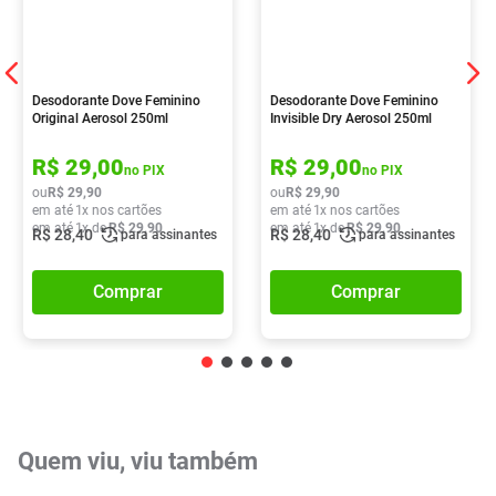
Desodorante Dove Feminino
Desodorante Dove Feminino
Original Aerosol 250ml
Invisible Dry Aerosol 250ml
R$
29
,
00
R$
29
,
00
no PIX
no PIX
ou
R$
29
,
90
ou
R$
29
,
90
em até
1
x nos cartões
em até
1
x nos cartões
em até
1
x de
R$
29
,
90
em até
1
x de
R$
29
,
90
R$
28
,
40
R$
28
,
40
para assinantes
para assinantes
Comprar
Comprar
Quem viu, viu também