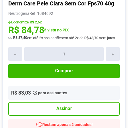
Derm Care Pele Clara Sem Cor Fps70 40g
Absorvente
8
º
Neutrogena
:
1084692
Lavitan
9
º
Economize
R$ 2,62
Vitamina D
10
º
R$
84
,
78
à vista no PIX
ou
R$
87
,
40
em até
2
x nos cartões
em até
2
x de
R$
43
,
70
sem juros
－
＋
Comprar
R$
83
,
03
para assinantes
Assinar
Restam apenas 2 unidades!