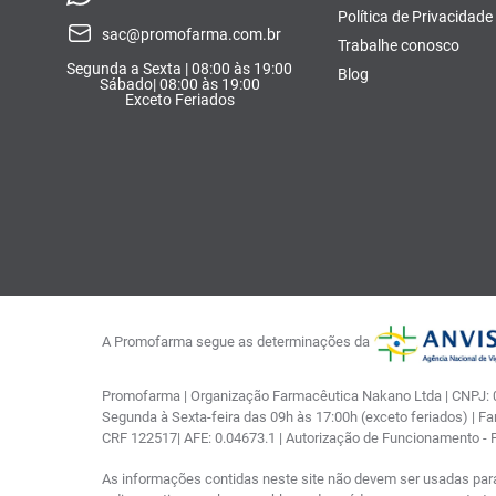
Política de Privacidade
sac@promofarma.com.br
Trabalhe conosco
Segunda a Sexta | 08:00 às 19:00
Blog
Sábado| 08:00 às 19:00
Exceto Feriados
A Promofarma segue as determinações da
Promofarma | Organização Farmacêutica Nakano Ltda | CNPJ: 03
Segunda à Sexta-feira das 09h às 17:00h (exceto feriados) | F
CRF 122517| AFE: 0.04673.1 | Autorização de Funcionamento -
As informações contidas neste site não devem ser usadas par