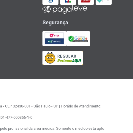
Segurança
 - CEP 02430-001 - São Paulo - SP | Horário de Atendimento:
0801-477-000356-1-0
elo profissional da área médica. Somente o médico está apto