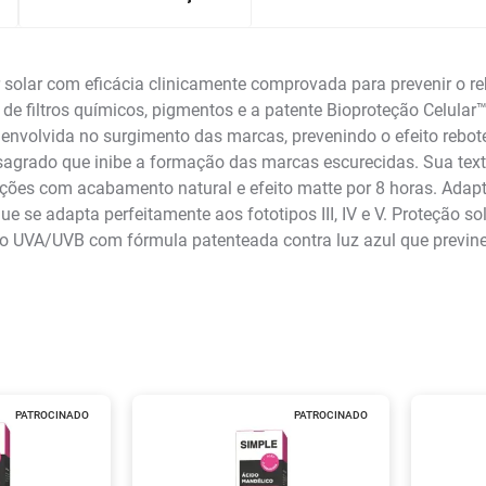
solar com eficácia clinicamente comprovada para prevenir o r
iltros químicos, pigmentos e a patente Bioproteção Celular™
ção envolvida no surgimento das marcas, prevenindo o efeito reb
sagrado que inibe a formação das marcas escurecidas. Sua text
ções com acabamento natural e efeito matte por 8 horas. Adapta
e se adapta perfeitamente aos fototipos III, IV e V. Proteção so
ção UVA/UVB com fórmula patenteada contra luz azul que previne
PATROCINADO
PATROCINADO