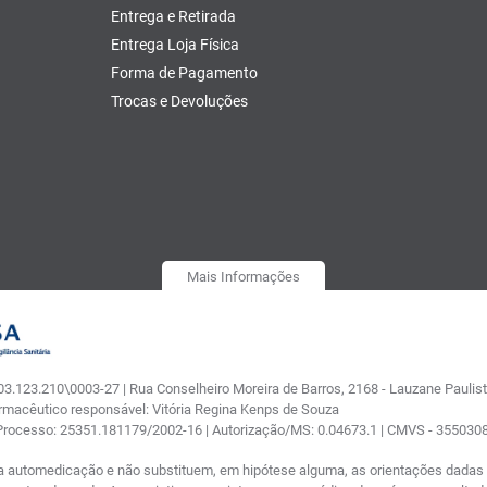
Entrega e Retirada
Entrega Loja Física
Forma de Pagamento
Trocas e Devoluções
Mais Informações
.123.210\0003-27 | Rua Conselheiro Moreira de Barros, 2168 - Lauzane Paulista
armacêutico responsável: Vitória Regina Kenps de Souza
 Processo: 25351.181179/2002-16 | Autorização/MS: 0.04673.1 | CMVS - 35503
a automedicação e não substituem, em hipótese alguma, as orientações dadas p