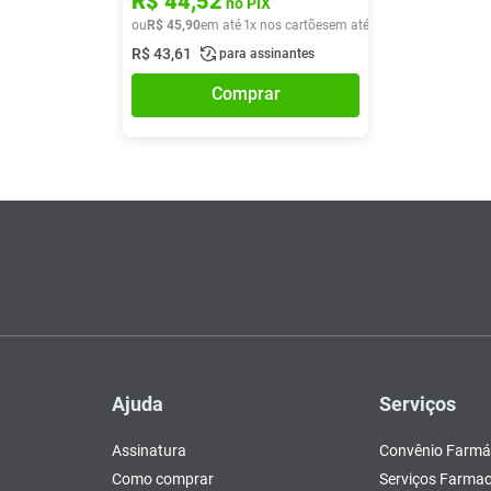
R$
44
,
52
no PIX
ou
R$
45
,
90
em até
1
x nos cartões
em até
1
x de
R$
45
,
90
R$
43
,
61
para assinantes
Comprar
Ajuda
Serviços
Assinatura
Convênio Farmá
Como comprar
Serviços Farmac