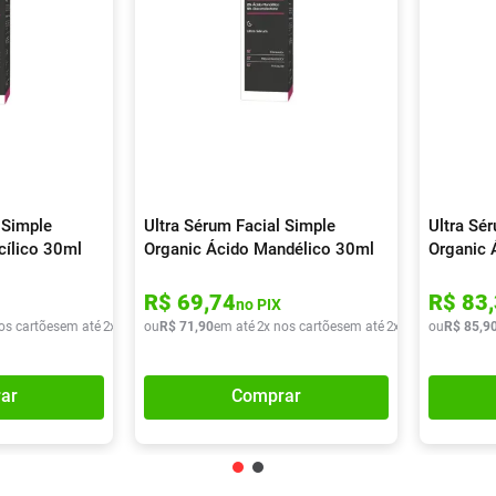
 Simple
Ultra Sérum Facial Simple
Ultra Sé
cílico 30ml
Organic Ácido Mandélico 30ml
Organic 
R$
69
,
74
R$
83
,
no PIX
os cartões
em até
2
x de
R$
ou
36
R$
,
20
71
,
90
em até
2
x nos cartões
em até
2
x de
R$
ou
35
R$
,
95
85
,
9
ar
Comprar