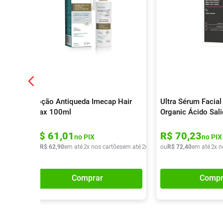
Loção Antiqueda Imecap Hair
Ultra Sérum Facial
Max 100ml
Organic Ácido Sali
R$
61
,
01
R$
70
,
23
no PIX
no PIX
ou
R$
62
,
90
em até
2
x nos cartões
em até
2
x de
R$
ou
31
R$
,
45
72
,
40
em até
2
x n
Comprar
Compr