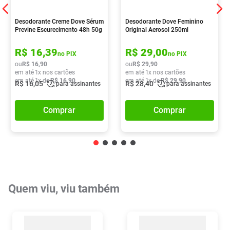
Desodorante Creme Dove Sérum
Desodorante Dove Feminino
Previne Escurecimento 48h 50g
Original Aerosol 250ml
R$
16
,
39
R$
29
,
00
no PIX
no PIX
ou
R$
16
,
90
ou
R$
29
,
90
em até
1
x nos cartões
em até
1
x nos cartões
em até
1
x de
R$
16
,
90
em até
1
x de
R$
29
,
90
R$
16
,
05
R$
28
,
40
para assinantes
para assinantes
Comprar
Comprar
Quem viu, viu também