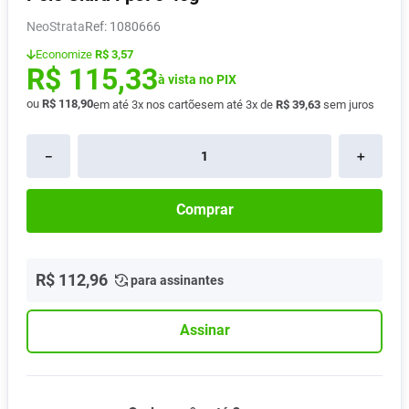
Absorvente
8
º
NeoStrata
:
1080666
Vitamina D
9
º
Economize
R$ 3,57
R$
115
,
33
Lavitan
à vista no PIX
10
º
ou
R$
118
,
90
em até
3
x nos cartões
em até
3
x de
R$
39
,
63
sem juros
－
＋
Comprar
R$
112
,
96
para assinantes
Assinar