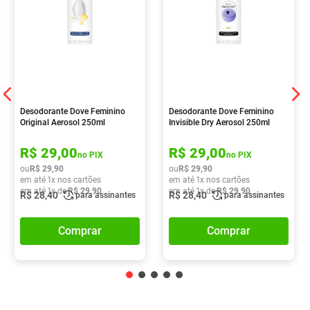
Desodorante Dove Feminino
Desodorante Dove Feminino
Original Aerosol 250ml
Invisible Dry Aerosol 250ml
R$
29
,
00
R$
29
,
00
no PIX
no PIX
ou
R$
29
,
90
ou
R$
29
,
90
em até
1
x nos cartões
em até
1
x nos cartões
em até
1
x de
R$
29
,
90
em até
1
x de
R$
29
,
90
R$
28
,
40
R$
28
,
40
para assinantes
para assinantes
Comprar
Comprar