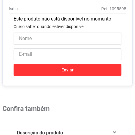
Pampers Confort Sec
8
º
Isdin
:
1095595
Vitamina D
9
º
Este produto não está disponível no momento
Soro Fisiológico
10
º
Quero saber quando estiver disponível
Enviar
Confira também
Descrição do produto