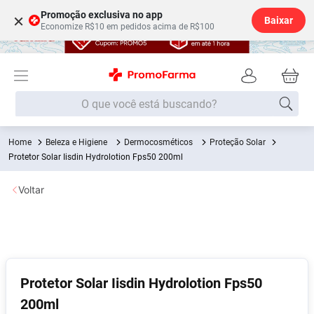
Promoção exclusiva no app
×
Baixar
Economize R$10 em pedidos acima de R$100
O que você está buscando?
Beleza e Higiene
Dermocosméticos
Proteção Solar
Termos mais buscados
Protetor Solar Iisdin Hydrolotion Fps50 200ml
Fralda
1
º
Voltar
Lenço Umedecido
2
º
Medley
3
º
Fralda Xg
4
º
Fralda G
5
º
Protetor Solar Iisdin Hydrolotion Fps50
Desodorante
6
º
200ml
Shampoo
7
º