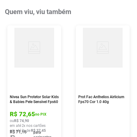
Quem viu, viu também
Nivea Sun Protetor Solar Kids
Prot Fac Anthelios Airlicium
& Babies Pele Sensível Fps60
Fps70 Cor 1.0 40g
125ml
R$
72
,
65
no PIX
ou
R$
74
,
90
em até
2
x nos cartões
em até
2
x de
R$
37
,
45
R$
71
,
16
para