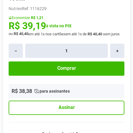
Absorvente
8
º
Nutriex
:
1116229
Pampers Confort Sec
9
º
Economize
R$ 1,21
R$
39
,
19
Lavitan
à vista no PIX
10
º
ou
R$
40
,
40
em até
1
x nos cartões
em até
1
x de
R$
40
,
40
sem juros
－
＋
Comprar
R$
38
,
38
para assinantes
Assinar