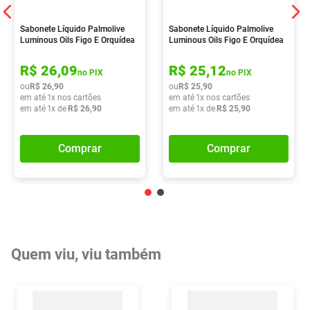
Sabonete Líquido Palmolive
Sabonete Líquido Palmolive
Luminous Oils Figo E Orquídea
Luminous Oils Figo E Orquídea
Branca 650ml
Branca 900ml
R$
26
,
09
R$
25
,
12
no PIX
no PIX
ou
R$
26
,
90
ou
R$
25
,
90
em até
1
x nos cartões
em até
1
x nos cartões
em até
1
x de
R$
26
,
90
em até
1
x de
R$
25
,
90
Comprar
Comprar
Quem viu, viu também