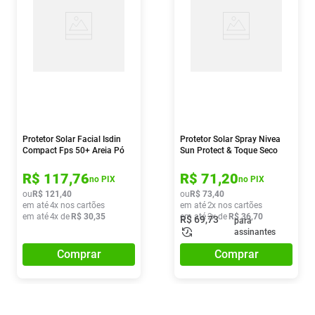
Protetor Solar Facial Isdin
Protetor Solar Spray Nivea
Compact Fps 50+ Areia Pó
Sun Protect & Toque Seco
Compacto 10g
Fps30 200ml
R$
117
,
76
R$
71
,
20
no PIX
no PIX
ou
R$
121
,
40
ou
R$
73
,
40
em até
4
x nos cartões
em até
2
x nos cartões
em até
4
x de
R$
30
,
35
em até
2
x de
R$
36
,
70
R$
69
,
73
para
assinantes
Comprar
Comprar