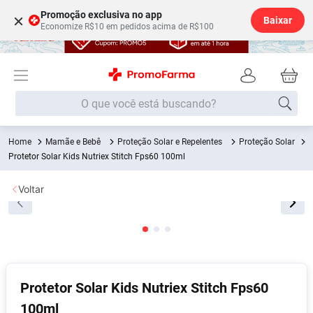
Promoção exclusiva no app
×
Baixar
Economize R$10 em pedidos acima de R$100
O que você está buscando?
Mamãe e Bebê
Proteção Solar e Repelentes
Proteção Solar
Termos mais buscados
Protetor Solar Kids Nutriex Stitch Fps60 100ml
Fralda
1
º
Voltar
Lenço Umedecido
2
º
Medley
3
º
Fralda Xg
4
º
Fralda G
5
º
Desodorante
6
º
Protetor Solar Kids Nutriex Stitch Fps60
100ml
Shampoo
7
º