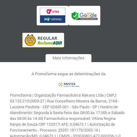
Mais Informações
A Promofarma segue as determinações da
Promofarma | Organização Farmacêutica Nakano Ltda | CNPJ:
03.123.210\0003-27 | Rua Conselheiro Moreira de Barros, 2168 -
Lauzane Paulista - CEP 02430-001 - São Paulo - SP | Horário de
Atendimento: Segunda à Sexta-feira das 08:00 às 17:00h e Sábado
das 08:00 às 14:30| Farmacêutica responsável: Vitória Regina
Kenps de Souza CRF 122517| AFE: 0.04673.1 | Autorização de
Funcionamento - Processo: 25351.181179/2002-16 |
Autorização/MS: 0.04673.1 | CMVS - 355030801-477-000356-1-0