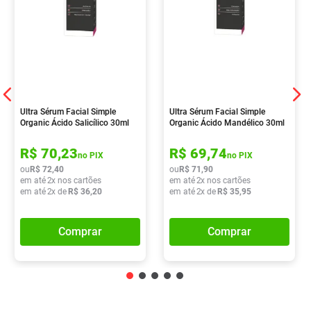
Ultra Sérum Facial Simple
Ultra Sérum Facial Simple
Organic Ácido Salicílico 30ml
Organic Ácido Mandélico 30ml
R$
70
,
23
R$
69
,
74
no PIX
no PIX
ou
R$
72
,
40
ou
R$
71
,
90
em até
2
x nos cartões
em até
2
x nos cartões
em até
2
x de
R$
36
,
20
em até
2
x de
R$
35
,
95
Comprar
Comprar