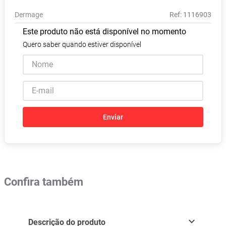
Pampers Confort Sec
8
º
Dermage
:
1116903
Vitamina D
9
º
Este produto não está disponível no momento
Soro Fisiológico
10
º
Quero saber quando estiver disponível
Enviar
Confira também
Descrição do produto