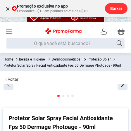
Promoção exclusiva no app
×
Baixar
Economize R$10 em pedidos acima de R$100
O que você está buscando?
Beleza e Higiene
Dermocosméticos
Proteção Solar
Termos mais buscados
Protetor Solar Spray Facial Antioxidante Fps 50 Dermage Photoage - 90ml
Fralda
1
º
Voltar
Lenço Umedecido
2
º
Medley
3
º
Fralda Xg
4
º
Fralda G
5
º
Protetor Solar Spray Facial Antioxidante
Desodorante
6
º
Fps 50 Dermage Photoage - 90ml
Shampoo
7
º