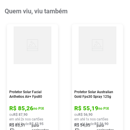
Quem viu, viu também
Protetor Solar Facial
Protetor Solar Australian
Anthelios Air+ Fps80
Gold Fps30 Spray 125g
Antioleosidade Cor 6.0 40g
R$
85
,
26
R$
55
,
19
no PIX
no PIX
ou
R$
87
,
90
ou
R$
56
,
90
em até
2
x nos cartões
em até
1
x nos cartões
em até
2
x de
R$
43
,
95
em até
1
x de
R$
56
,
90
R$
83
,
51
R$
54
,
05
para
para