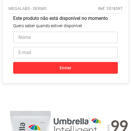
Pampers Confort Sec
8
º
MEGALABS - DERMO
:
1074397
Vitamina D
9
º
Este produto não está disponível no momento
Soro Fisiológico
10
º
Quero saber quando estiver disponível
Enviar