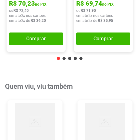
R$
70
,
23
R$
69
,
74
no PIX
no PIX
ou
R$
72
,
40
ou
R$
71
,
90
em até
2
x nos cartões
em até
2
x nos cartões
em até
2
x de
R$
36
,
20
em até
2
x de
R$
35
,
95
Comprar
Comprar
Quem viu, viu também