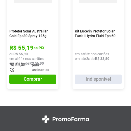
Protetor Solar Australian
Kit Eucerin Protetor Solar
Gold Fps30 Spray 125g
Facial Hydro Fluid Fps 60
50ml + Gel De Limpeza
Profunda Dermo Pure Oil
R$
55
,
19
no PIX
Control 75ml
ou
R$
56
,
90
em até
3
x nos cartões
em até
1
x nos cartões
em até
3
x de
R$
33
,
80
em até
1
x de
R$
56
,
90
R$
54
,
05
para
assinantes
Comprar
Indisponível