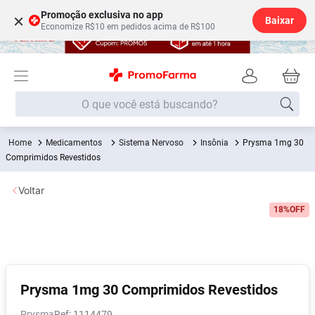
Promoção exclusiva no app
×
Baixar
Economize R$10 em pedidos acima de R$100
O que você está buscando?
Medicamentos
Sistema Nervoso
Insônia
Prysma 1mg 30
Termos mais buscados
Comprimidos Revestidos
Fralda
1
º
Voltar
Lenço Umedecido
2
º
18%
OFF
Medley
3
º
Fralda Xg
4
º
Fralda G
5
º
Desodorante
6
º
Prysma 1mg 30 Comprimidos Revestidos
Shampoo
7
º
Prysma
:
1114479