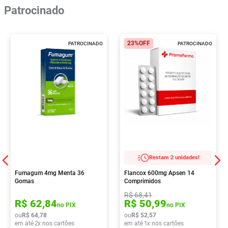
Patrocinado
23%
OFF
PATROCINADO
PATROCINADO
Restam 2 unidades!
Fumagum 4mg Menta 36
Flancox 600mg Apsen 14
Gomas
Comprimidos
R$
68
,
41
R$
62
,
84
R$
50
,
99
no PIX
no PIX
ou
R$
64
,
78
ou
R$
52
,
57
em até
2
x nos cartões
em até
1
x nos cartões