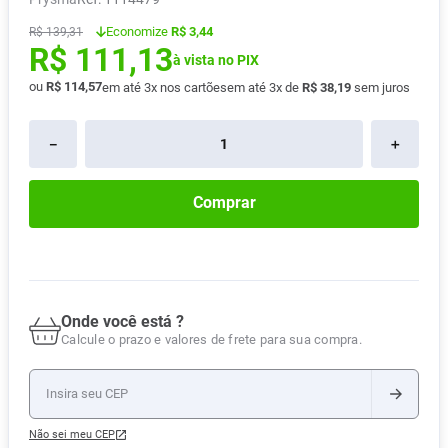
Pampers Confort Sec
8
º
Economize
R$ 3,44
R$
139
,
31
R$
111
,
13
Vitamina D
9
º
à vista no PIX
Soro Fisiológico
ou
R$
114
,
57
10
º
em até
3
x nos cartões
em até
3
x de
R$
38
,
19
sem juros
－
＋
Comprar
Onde você está ?
Calcule o prazo e valores de frete para sua compra.
Não sei meu CEP