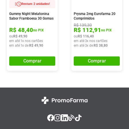
Restam 2 unidades!
Gummy Night Melatonina
Prysma 2mg Eurofarma 20
Sabor Framboesa 30 Gomas
Comprimidos
R$
139
,
30
R$
48
,
40
R$
112
,
91
no PIX
no PIX
ou
R$
49
,
90
ou
R$
116
,
40
em até
1
x nos cartões
em até
3
x nos cartões
em até
1
x de
R$
49
,
90
em até
3
x de
R$
38
,
80
Comprar
Comprar