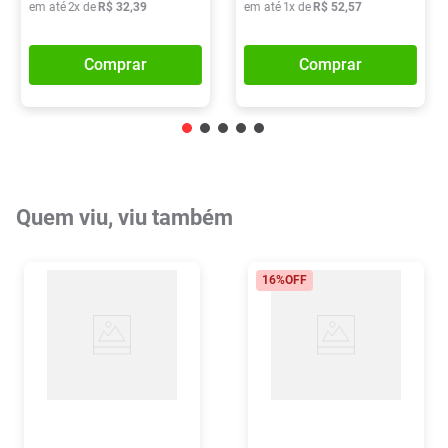
em até
2
x de
R$
32
,
39
em até
1
x de
R$
52
,
57
Comprar
Comprar
Quem viu, viu também
16%
OFF