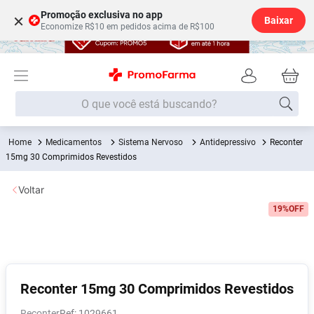
Promoção exclusiva no app
×
Baixar
Economize R$10 em pedidos acima de R$100
O que você está buscando?
Medicamentos
Sistema Nervoso
Antidepressivo
Reconter
Termos mais buscados
15mg 30 Comprimidos Revestidos
Fralda
1
º
Voltar
Lenço Umedecido
2
º
19%
OFF
Medley
3
º
Fralda Xg
4
º
Fralda G
5
º
Shampoo
6
º
Reconter 15mg 30 Comprimidos Revestidos
Desodorante
7
º
Reconter
:
1029661