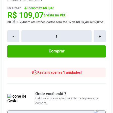
Vitamina D
8
º
Economize
R$ 3,37
R$
139
,
42
R$
109
,
07
Absorvente
9
º
à vista no PIX
Lavitan
ou
R$
112
,
44
10
º
em até
3
x nos cartões
em até
3
x de
R$
37
,
48
sem juros
－
＋
Comprar
Restam apenas 1 unidades!
Onde você está ?
Calcule o prazo e valores de frete para sua
compra.