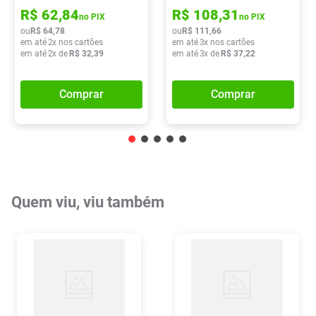
R$
62
,
84
R$
108
,
31
no PIX
no PIX
ou
R$
64
,
78
ou
R$
111
,
66
em até
2
x nos cartões
em até
3
x nos cartões
em até
2
x de
R$
32
,
39
em até
3
x de
R$
37
,
22
Comprar
Comprar
Quem viu, viu também