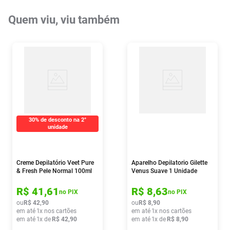
Quem viu, viu também
30% de desconto na 2°
unidade
Creme Depilatório Veet Pure
Aparelho Depilatorio Gilette
& Fresh Pele Normal 100ml
Venus Suave 1 Unidade
R$
41
,
61
R$
8
,
63
no PIX
no PIX
ou
R$
42
,
90
ou
R$
8
,
90
em até
1
x nos cartões
em até
1
x nos cartões
em até
1
x de
R$
42
,
90
em até
1
x de
R$
8
,
90