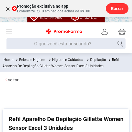
Promoção exclusiva no app
×
Baixar
Economize R$10 em pedidos acima de R$100
O que você está buscando?
Beleza e Higiene
Higiene e Cuidados
Depilação
Refil
Termos mais buscados
Aparelho De Depilação Gillette Women Sensor Excel 3 Unidades
Fralda
1
º
Voltar
Lenço Umedecido
2
º
Medley
3
º
Fralda Xg
4
º
Fralda G
5
º
Refil Aparelho De Depilação Gillette Women
Shampoo
6
º
Sensor Excel 3 Unidades
Desodorante
7
º