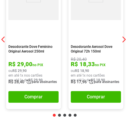
Desodorante Dove Feminino
Desodorante Aerosol Dove
Original Aerosol 250ml
Original 72h 150ml
R$
20
,
40
R$
29
,
00
R$
18
,
33
no PIX
no PIX
ou
R$
29
,
90
ou
R$
18
,
90
em até
1
x nos cartões
em até
1
x nos cartões
em até
1
x de
R$
29
,
90
em até
1
x de
R$
18
,
90
R$
28
,
40
R$
17
,
96
para assinantes
para assinantes
Comprar
Comprar