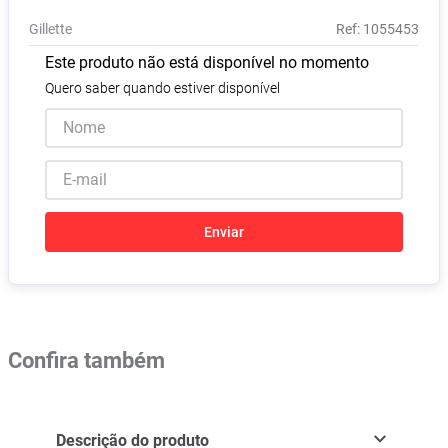
Pampers Confort Sec
8
º
Gillette
:
1055453
Vitamina D
9
º
Este produto não está disponível no momento
Soro Fisiológico
10
º
Quero saber quando estiver disponível
Enviar
Confira também
Descrição do produto