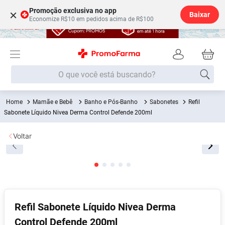
Promoção exclusiva no app
×
Baixar
Economize R$10 em pedidos acima de R$100
O que você está buscando?
Mamãe e Bebê
Banho e Pós-Banho
Sabonetes
Refil
Termos mais buscados
Sabonete Líquido Nivea Derma Control Defende 200ml
Fralda
1
º
Voltar
Medley
2
º
Lenço Umedecido
3
º
Fralda Xg
4
º
Fralda G
5
º
Shampoo
6
º
Refil Sabonete Líquido Nivea Derma
Control Defende 200ml
Desodorante
7
º