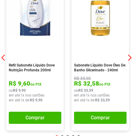
Refil Sabonete Líquido Dove
Sabonete Líquido Dove Óleo De
Nutrição Profunda 200ml
Banho Glicerinado - 240ml
R$
35
,
90
R$
9
,
60
R$
32
,
58
no PIX
no PIX
ou
R$
9
,
90
ou
R$
33
,
59
em até
1
x nos cartões
em até
1
x nos cartões
em até
1
x de
R$
9
,
90
em até
1
x de
R$
33
,
59
Comprar
Comprar