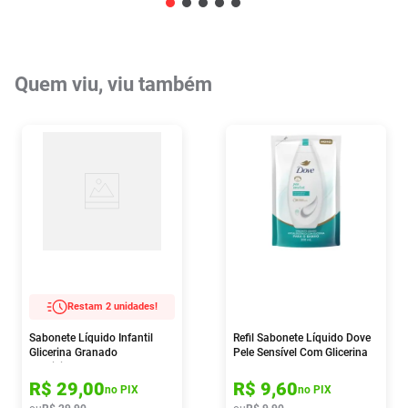
Quem viu, viu também
Restam 2 unidades!
Sabonete Líquido Infantil
Refil Sabonete Líquido Dove
Glicerina Granado
Pele Sensível Com Glicerina
Tradicional 250ml
200ml
R$
29
,
00
R$
9
,
60
no PIX
no PIX