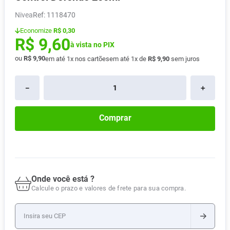
Absorvente
8
º
Nivea
:
1118470
Vitamina D
9
º
Economize
R$ 0,30
R$
9
,
60
Lavitan
à vista no PIX
10
º
ou
R$
9
,
90
em até
1
x nos cartões
em até
1
x de
R$
9
,
90
sem juros
－
＋
Comprar
Onde você está ?
Calcule o prazo e valores de frete para sua compra.